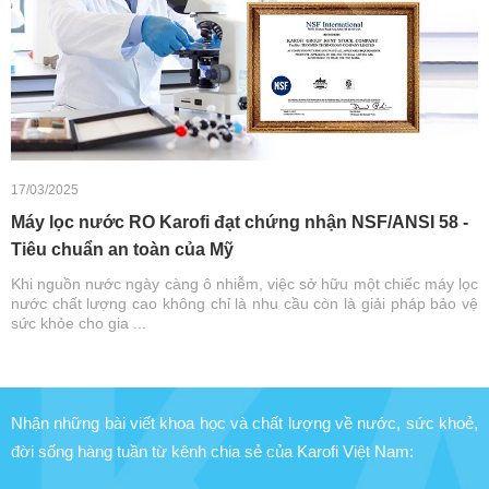
17/03/2025
Máy lọc nước RO Karofi đạt chứng nhận NSF/ANSI 58 -
Tiêu chuẩn an toàn của Mỹ
Khi nguồn nước ngày càng ô nhiễm, việc sở hữu một chiếc máy lọc
nước chất lượng cao không chỉ là nhu cầu còn là giải pháp bảo vệ
sức khỏe cho gia ...
Nhận những bài viết khoa học và chất lượng về nước, sức khoẻ,
đời sống hàng tuần từ kênh chia sẻ của Karofi Việt Nam: