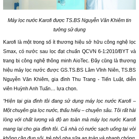
Máy lọc nước Karofi được TS.BS Nguyễn Văn Khiêm tin
tưởng sử dụng
Karofi là một trong số ít thương hiệu sở hữu công nghệ lọc
Smax, có nước sau lọc đạt chuẩn QCVN 6-1:2010/BYT và
trang bị công nghệ thông minh AioTec. Đây cũng là thương
hiệu máy lọc nước được GS.TS.BS Lâm Vĩnh Niên, TS.BS
Nguyễn Văn Khiêm, gia đình Thu Trang - Tiến Luật, diễn
viên Huỳnh Anh Tuấn… lựa chọn.
“Hiện tại gia đình tôi đang sử dụng máy lọc nước Karofi –
Một chuyên gia lọc nước, thấu hiểu – chuyên sâu. Tôi rất hài
lòng với chất lượng và độ an toàn mà máy lọc nước Karofi
mang lại cho gia đình tôi. Cả nhà có nước sạch uống tại vòi
không cần đun sôi, trẻ nhỏ pha sữa an toàn và nhanh chóng,