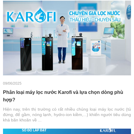
09/06/2025
Phân loại máy lọc nước Karofi và lựa chọn dòng phù
hợp?
Hiện nay, trên thị trường có rất nhiều chủng loại máy lọc nước (tủ
đứng, để gầm, nóng lạnh, hydro-ion kiềm,...) khiến người tiêu dùng
khá băn khoăn về ...