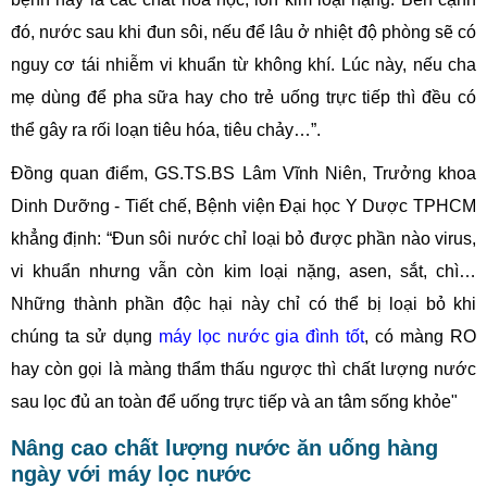
đó, nước sau khi đun sôi, nếu để lâu ở nhiệt độ phòng sẽ có
nguy cơ tái nhiễm vi khuẩn từ không khí. Lúc này, nếu cha
mẹ dùng để pha sữa hay cho trẻ uống trực tiếp thì đều có
thể gây ra rối loạn tiêu hóa, tiêu chảy…”.
Đồng quan điểm, GS.TS.BS Lâm Vĩnh Niên, Trưởng khoa
Dinh Dưỡng - Tiết chế, Bệnh viện Đại học Y Dược TPHCM
khẳng định: “Đun sôi nước chỉ loại bỏ được phần nào virus,
vi khuẩn nhưng vẫn còn kim loại nặng, asen, sắt, chì…
Những thành phần độc hại này chỉ có thể bị loại bỏ khi
chúng ta sử dụng
máy lọc nước gia đình tốt
, có màng RO
hay còn gọi là màng thẩm thấu ngược thì chất lượng nước
sau lọc đủ an toàn để uống trực tiếp và an tâm sống khỏe"
Nâng cao chất lượng nước ăn uống hàng
ngày với máy lọc nước