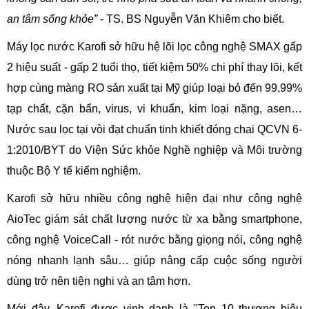
an tâm sống khỏe”
- TS. BS Nguyễn Văn Khiêm cho biết.
Máy lọc nước Karofi sở hữu hệ lõi lọc công nghệ SMAX gấp
2 hiệu suất - gấp 2 tuổi thọ, tiết kiệm 50% chi phí thay lõi, kết
hợp cùng màng RO sản xuất tại Mỹ giúp loại bỏ đến 99,99%
tạp chất, cặn bẩn, virus, vi khuẩn, kim loại nặng, asen…
Nước sau lọc tại vòi đạt chuẩn tinh khiết đóng chai QCVN 6-
1:2010/BYT do Viện Sức khỏe Nghề nghiệp và Môi trường
thuộc Bộ Y tế kiểm nghiệm.
Karofi sở hữu nhiều công nghệ hiện đại như công nghệ
AioTec giám sát chất lượng nước từ xa bằng smartphone,
công nghệ VoiceCall - rót nước bằng giọng nói, công nghệ
nóng nhanh lạnh sâu… giúp nâng cấp cuộc sống người
dùng trở nên tiện nghi và an tâm hơn.
Mới đây, Karofi được vinh danh là "Top 10 thương hiệu