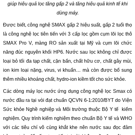
giúp hiệu quả lọc tăng gấp 2 và tăng hiệu quả kinh tế khi
dùng máy.
Được biết, công nghệ SMAX gấp 2 hiệu suất, gấp 2 tuổi thọ
là công nghệ lọc tiên tiến với 3 cấp lọc gồm cụm lõi lọc thô
SMAX Pro V, màng RO sản xuất tại Mỹ và cụm lõi chức
năng đúc nguyên khối HP6. Nước sau lọc không chỉ được
loại bỏ tối đa tạp chất, cặn bẩn, chất hữu cơ, chất gây mùi,
ion kim loại nặng, virus, vi khuẩn… mà còn được bổ sung
thêm nhiều khoáng chất, hydro-ion kiềm tốt cho sức khỏe.
Các dòng máy lọc nước ứng dụng công nghệ lọc Smax có
nước đầu ra tại vòi đạt chuẩn QCVN 6-1:2010/BYT do Viện
Sức khỏe Nghề nghiệp và Môi trường thuộc Bộ Y tế kiểm
nghiệm. Quy trình kiểm nghiệm theo chuẩn Bộ Y tế và WHO
với các tiêu chí vô cùng khắt khe nên nước sau đọc đảm