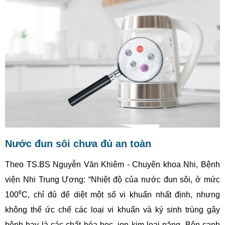
Nước đun sôi chưa đủ an toàn
Theo TS.BS Nguyễn Văn Khiêm - Chuyên khoa Nhi, Bệnh
viện Nhi Trung Ương: “Nhiệt độ của nước đun sôi, ở mức
100⁰C, chỉ đủ để diệt một số vi khuẩn nhất định, nhưng
không thể ức chế các loại vi khuẩn và ký sinh trùng gây
bệnh hay là các chất hóa học, ion kim loại nặng. Bên cạnh