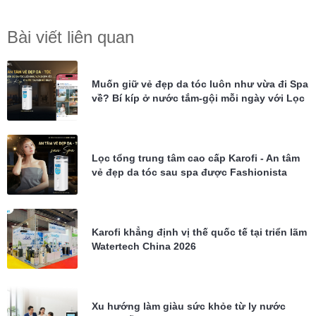
Bài viết liên quan
Muốn giữ vẻ đẹp da tóc luôn như vừa đi Spa
về? Bí kíp ở nước tắm-gội mỗi ngày với Lọc
tổng Karofi KTF-P02
Lọc tổng trung tâm cao cấp Karofi - An tâm
vẻ đẹp da tóc sau spa được Fashionista
Châu Bùi tin dùng
Karofi khẳng định vị thế quốc tế tại triển lãm
Watertech China 2026
Xu hướng làm giàu sức khỏe từ ly nước