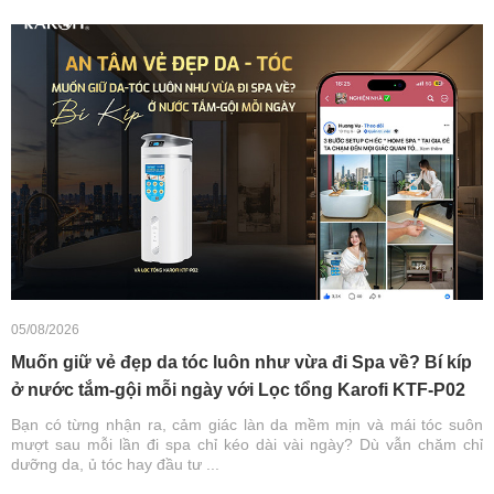
05/08/2026
Muốn giữ vẻ đẹp da tóc luôn như vừa đi Spa về? Bí kíp
ở nước tắm-gội mỗi ngày với Lọc tổng Karofi KTF-P02
Bạn có từng nhận ra, cảm giác làn da mềm mịn và mái tóc suôn
mượt sau mỗi lần đi spa chỉ kéo dài vài ngày? Dù vẫn chăm chỉ
dưỡng da, ủ tóc hay đầu tư ...