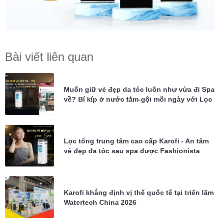
Bài viết liên quan
Muốn giữ vẻ đẹp da tóc luôn như vừa đi Spa
về? Bí kíp ở nước tắm-gội mỗi ngày với Lọc
tổng Karofi KTF-P02
Lọc tổng trung tâm cao cấp Karofi - An tâm
vẻ đẹp da tóc sau spa được Fashionista
Châu Bùi tin dùng
Karofi khẳng định vị thế quốc tế tại triển lãm
Watertech China 2026