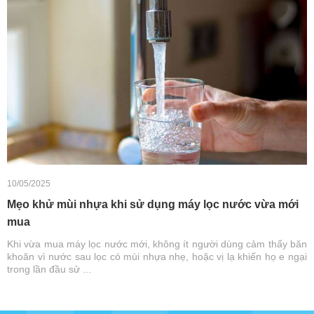
10/05/2025
Mẹo khử mùi nhựa khi sử dụng máy lọc nước vừa mới
mua
Khi vừa mua máy lọc nước mới, không ít người dùng cảm thấy băn
khoăn vì nước sau lọc có mùi nhựa nhẹ, hoặc vị lạ khiến họ e ngại
trong lần đầu sử ...