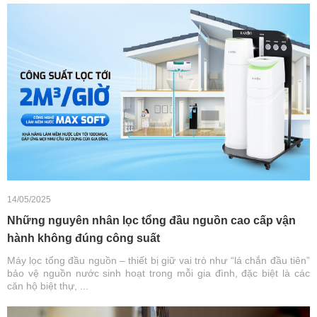
14/05/2025
Những nguyên nhân lọc tổng đầu nguồn cao cấp vận
hành không đúng công suất
Máy lọc tổng đầu nguồn – thiết bị giữ vai trò như “lá chắn đầu tiên”
bảo vệ nguồn nước sinh hoạt trong mỗi gia đình, đặc biệt là các
căn hộ biệt thự, ...