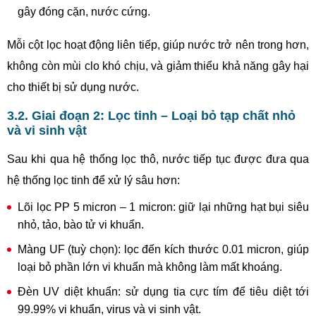
gây đóng cặn, nước cứng.
Mỗi cột lọc hoạt động liên tiếp, giúp nước trở nên trong hơn,
không còn mùi clo khó chịu, và giảm thiểu khả năng gây hại
cho thiết bị sử dụng nước.
3.2. Giai đoạn 2: Lọc tinh – Loại bỏ tạp chất nhỏ
và vi sinh vật
Sau khi qua hệ thống lọc thô, nước tiếp tục được đưa qua
hệ thống lọc tinh để xử lý sâu hơn:
Lõi lọc PP 5 micron – 1 micron: giữ lại những hạt bụi siêu
nhỏ, tảo, bào tử vi khuẩn.
Màng UF (tuỳ chọn): lọc đến kích thước 0.01 micron, giúp
loại bỏ phần lớn vi khuẩn mà không làm mất khoáng.
Đèn UV diệt khuẩn: sử dụng tia cực tím để tiêu diệt tới
99.99% vi khuẩn, virus và vi sinh vật.