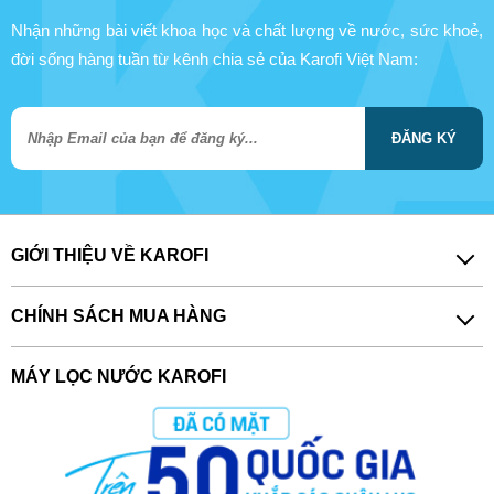
Nhận những bài viết khoa học và chất lượng về nước, sức khoẻ,
đời sống hàng tuần từ kênh chia sẻ của Karofi Việt Nam:
ĐĂNG KÝ
GIỚI THIỆU VỀ KAROFI
CHÍNH SÁCH MUA HÀNG
MÁY LỌC NƯỚC KAROFI