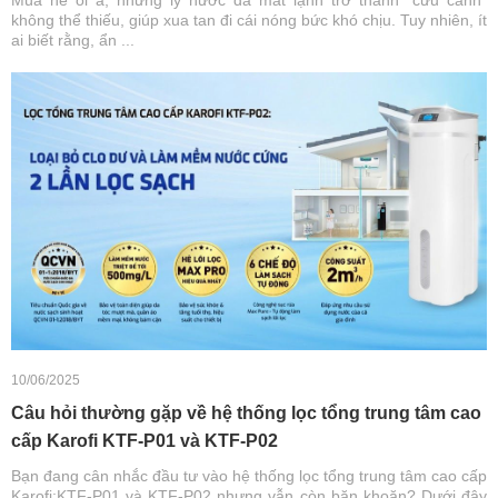
Mùa hè oi ả, những ly nước đá mát lạnh trở thành “cứu cánh”
không thể thiếu, giúp xua tan đi cái nóng bức khó chịu. Tuy nhiên, ít
ai biết rằng, ẩn ...
10/06/2025
Câu hỏi thường gặp về hệ thống lọc tổng trung tâm cao
cấp Karofi KTF-P01 và KTF-P02
Bạn đang cân nhắc đầu tư vào hệ thống lọc tổng trung tâm cao cấp
Karofi:KTF-P01 và KTF-P02 nhưng vẫn còn băn khoăn? Dưới đây