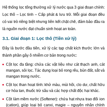
Hệ thống lọc tổng thường xử lý nước qua 3 giai đoạn chính:
Lọc thô – Lọc tinh – Cấp phát & lưu trữ. Mỗi giai đoạn đều
có vai trò riêng biệt nhưng liên kết chặt chẽ, đảm bảo đầu ra
là nguồn nước đạt chuẩn sinh hoạt an toàn.
3.1. Giai đoạn 1: Lọc thô (Tiền xử lý)
Đây là bước đầu tiên, xử lý các tạp chất kích thước lớn và
thành phần gây ô nhiễm cơ bản trong nước:
Cột lọc đa tầng: chứa các vật liệu như cát thạch anh, cát
mangan, sỏi lọc. Tác dụng loại bỏ rong rêu, bùn đất, sắt và
mangan trong nước.
Cột lọc than hoạt tính: khử màu, mùi hôi, clo dư, chất hữu
cơ hòa tan, thuốc trừ sâu và các hợp chất độc hại khác.
Cột làm mềm nước (Softener): chứa hạt nhựa trao đổi ion
(cation), giúp loại bỏ canxi, magie – nguyên nhân chính