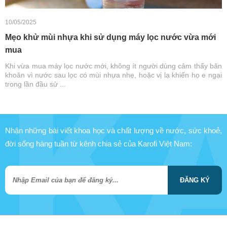
10/05/2025
Mẹo khử mùi nhựa khi sử dụng máy lọc nước vừa mới
mua
Khi vừa mua máy lọc nước mới, không ít người dùng cảm thấy băn
khoăn vì nước sau lọc có mùi nhựa nhẹ, hoặc vị lạ khiến họ e ngại
trong lần đầu sử ...
Nhận những bài viết khoa học và chất lượng về nước, sức khoẻ,
đời sống hàng tuần từ kênh chia sẻ của Karofi Việt Nam:
ĐĂNG KÝ