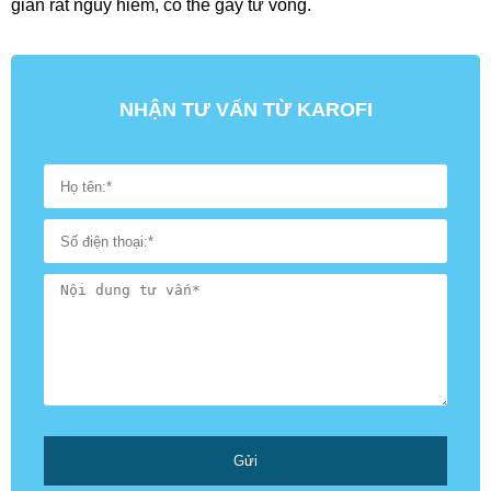
gian rất nguy hiểm, có thể gây tử vong.
NHẬN TƯ VẤN TỪ KAROFI
Gửi