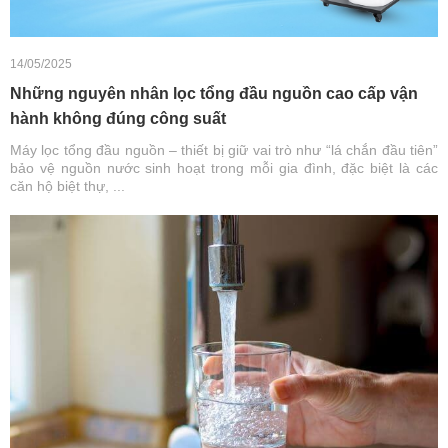
14/05/2025
Những nguyên nhân lọc tổng đầu nguồn cao cấp vận
hành không đúng công suất
Máy lọc tổng đầu nguồn – thiết bị giữ vai trò như “lá chắn đầu tiên”
bảo vệ nguồn nước sinh hoạt trong mỗi gia đình, đặc biệt là các
căn hộ biệt thự, ...