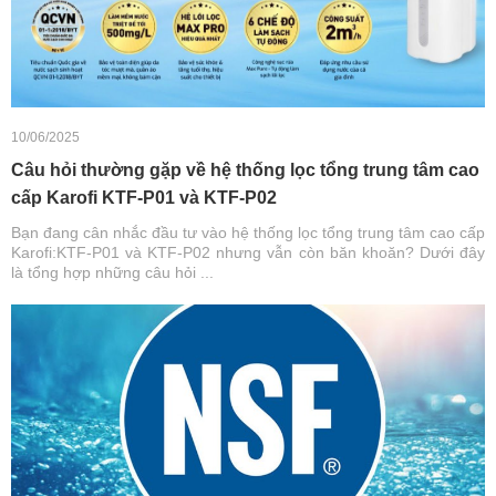
10/06/2025
Câu hỏi thường gặp về hệ thống lọc tổng trung tâm cao
cấp Karofi KTF-P01 và KTF-P02
Bạn đang cân nhắc đầu tư vào hệ thống lọc tổng trung tâm cao cấp
Karofi:KTF-P01 và KTF-P02 nhưng vẫn còn băn khoăn? Dưới đây
là tổng hợp những câu hỏi ...