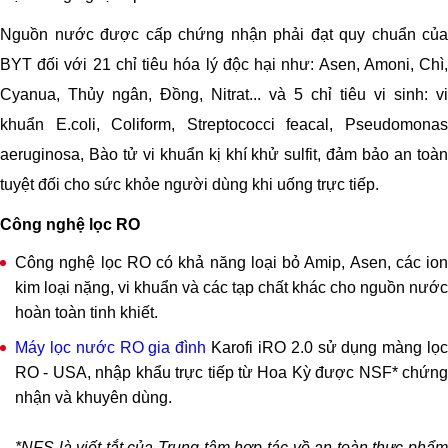
Nguồn nước được cấp chứng nhận phải đạt quy chuẩn của
BYT đối với 21 chỉ tiêu hóa lý độc hại như: Asen, Amoni, Chì,
Cyanua, Thủy ngân, Đồng, Nitrat... và 5 chỉ tiêu vi sinh: vi
khuẩn E.coli, Coliform, Streptococci feacal, Pseudomonas
aeruginosa, Bào tử vi khuẩn kị khí khử sulfit, đảm bảo an toàn
tuyệt đối cho sức khỏe người dùng khi uống trực tiếp.
Công nghệ lọc RO
Công nghệ lọc RO có khả năng loại bỏ Amip, Asen, các ion
kim loại nặng, vi khuẩn và các tạp chất khác cho nguồn nước
hoàn toàn tinh khiết.
Máy lọc nước RO gia đình
Karofi iRO 2.0 sử dụng màng lọ
RO - USA, nhập khẩu trực tiếp từ Hoa Kỳ được NSF* chứng
nhận và khuyên dùng.
*NFS là viết tắt của Trung tâm hợp tác về an toàn thực phẩm