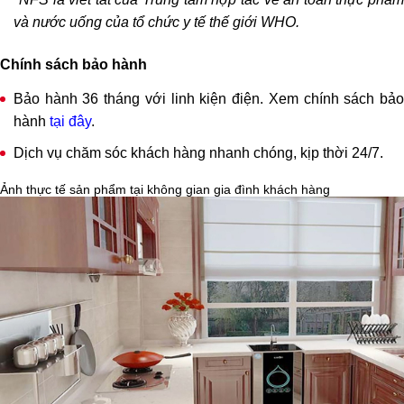
CẢNH BÁO NƯỚC CẤP YẾU
Giúp tăng tuổi thọ và độ bền của hệ thống linh kiện và màng lọc
và nước uống của tổ chức y tế thế giới WHO.
Chính sách bảo hành
Bảo hành 36 tháng với linh kiện điện. Xem chính sách bảo
hành
tại đây
.
Dịch vụ chăm sóc khách hàng nhanh chóng, kịp thời 24/7.
Ảnh thực tế sản phẩm tại không gian gia đình khách hàng
CẢNH BÁO RÒ RỈ NƯỚC
Đảm bảo an toàn tuyệt đối trước mọi sự cố tràn nước, chập cháy
Tiết kiệm chi phí