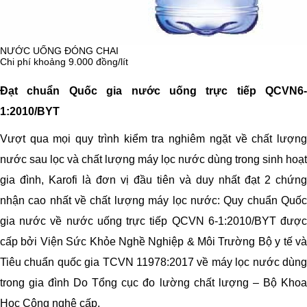
NƯỚC UỐNG ĐÓNG CHAI
Chi phí khoảng 9.000 đồng/lít
Đạt chuẩn Quốc gia nước uống trực tiếp QCVN6-
1:2010/BYT
Vượt qua mọi quy trình kiểm tra nghiêm ngặt về chất lượng
nước sau lọc và chất lượng máy lọc nước dùng trong sinh hoạt
gia đình, Karofi là đơn vị đầu tiên và duy nhất đạt 2 chứng
CẢNH BÁO THAY LÕI
Giúp tiết kiệm chi phí và đảm bảo chất lượng sau lọc
nhận cao nhất về chất lượng máy lọc nước: Quy chuẩn Quốc
gia nước về nước uống trực tiếp QCVN 6-1:2010/BYT được
cấp bởi Viện Sức Khỏe Nghề Nghiệp & Môi Trường Bộ y tế và
Tiêu chuẩn quốc gia TCVN 11978:2017 về máy lọc nước dùng
trong gia đình Do Tổng cục đo lường chất lượng – Bộ Khoa
Học Công nghệ cấp.