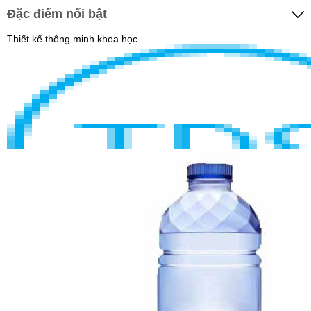
Đặc điểm nổi bật
Thiết kế thông minh khoa học
HIỂN THỊ ĐỘ SẠCH CỦA NƯỚC
Hiển thị chính xác độ sạch của nước sau lọc giúp người dùng an
tâm khi sử dụng