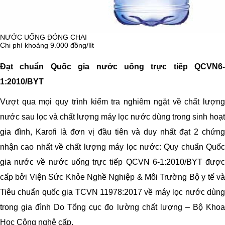
NƯỚC UỐNG ĐÓNG CHAI
Chi phí khoảng 9.000 đồng/lít
Đạt chuẩn Quốc gia nước uống trực tiếp QCVN6-
1:2010/BYT
Vượt qua mọi quy trình kiểm tra nghiêm ngặt về chất lượng
nước sau lọc và chất lượng máy lọc nước dùng trong sinh hoạt
gia đình, Karofi là đơn vị đầu tiên và duy nhất đạt 2 chứng
CẢNH BÁO THAY LÕI
Giúp tiết kiệm chi phí và đảm bảo chất lượng sau lọc
nhận cao nhất về chất lượng máy lọc nước: Quy chuẩn Quốc
gia nước về nước uống trực tiếp QCVN 6-1:2010/BYT được
cấp bởi Viện Sức Khỏe Nghề Nghiệp & Môi Trường Bộ y tế và
Tiêu chuẩn quốc gia TCVN 11978:2017 về máy lọc nước dùng
trong gia đình Do Tổng cục đo lường chất lượng – Bộ Khoa
Học Công nghệ cấp.