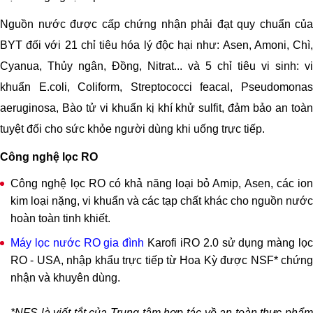
Nguồn nước được cấp chứng nhận phải đạt quy chuẩn của
BYT đối với 21 chỉ tiêu hóa lý độc hại như: Asen, Amoni, Chì,
Cyanua, Thủy ngân, Đồng, Nitrat... và 5 chỉ tiêu vi sinh: vi
khuẩn E.coli, Coliform, Streptococci feacal, Pseudomonas
aeruginosa, Bào tử vi khuẩn kị khí khử sulfit, đảm bảo an toàn
tuyệt đối cho sức khỏe người dùng khi uống trực tiếp.
Công nghệ lọc RO
Công nghệ lọc RO có khả năng loại bỏ Amip, Asen, các ion
kim loại nặng, vi khuẩn và các tạp chất khác cho nguồn nước
hoàn toàn tinh khiết.
Máy lọc nước RO gia đình
Karofi iRO 2.0 sử dụng màng lọ
RO - USA, nhập khẩu trực tiếp từ Hoa Kỳ được NSF* chứng
nhận và khuyên dùng.
*NFS là viết tắt của Trung tâm hợp tác về an toàn thực phẩm