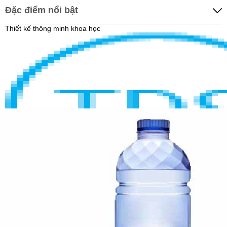
Đặc điểm nổi bật
Thiết kế thông minh khoa học
HIỂN THỊ ĐỘ SẠCH CỦA NƯỚC
Hiển thị chính xác độ sạch của nước sau lọc giúp người dùng an
tâm khi sử dụng