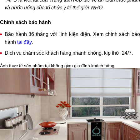
CẢNH BÁO NƯỚC CẤP YẾU
Giúp tăng tuổi thọ và độ bền của hệ thống linh kiện và màng lọc
và nước uống của tổ chức y tế thế giới WHO.
Chính sách bảo hành
Bảo hành 36 tháng với linh kiện điện. Xem chính sách bảo
hành
tại đây
.
Dịch vụ chăm sóc khách hàng nhanh chóng, kịp thời 24/7.
Ảnh thực tế sản phẩm tại không gian gia đình khách hàng
CẢNH BÁO RÒ RỈ NƯỚC
Đảm bảo an toàn tuyệt đối trước mọi sự cố tràn nước, chập cháy
Tiết kiệm chi phí