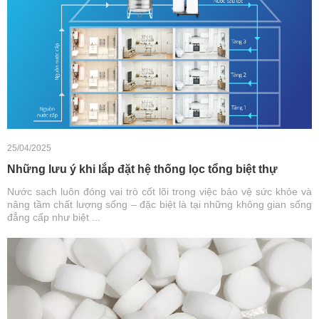
25/04/2025
Những lưu ý khi lắp đặt hệ thống lọc tổng biệt thự
Nước sạch luôn đóng vai trò cốt lõi trong việc bảo vệ sức khỏe và
nâng tầm chất lượng sống – đặc biệt là tại những không gian sống
đẳng cấp như biệt ...