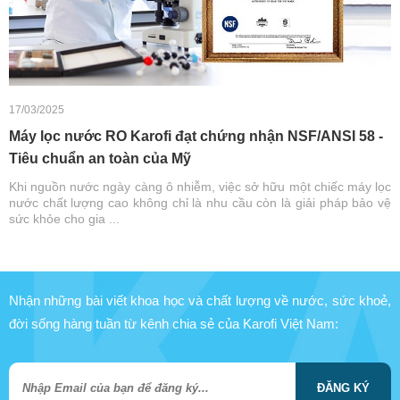
17/03/2025
Máy lọc nước RO Karofi đạt chứng nhận NSF/ANSI 58 -
Tiêu chuẩn an toàn của Mỹ
Khi nguồn nước ngày càng ô nhiễm, việc sở hữu một chiếc máy lọc
nước chất lượng cao không chỉ là nhu cầu còn là giải pháp bảo vệ
sức khỏe cho gia ...
Nhận những bài viết khoa học và chất lượng về nước, sức khoẻ,
đời sống hàng tuần từ kênh chia sẻ của Karofi Việt Nam:
ĐĂNG KÝ