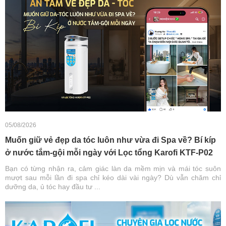
05/08/2026
Muốn giữ vẻ đẹp da tóc luôn như vừa đi Spa về? Bí kíp
ở nước tắm-gội mỗi ngày với Lọc tổng Karofi KTF-P02
Bạn có từng nhận ra, cảm giác làn da mềm mịn và mái tóc suôn
mượt sau mỗi lần đi spa chỉ kéo dài vài ngày? Dù vẫn chăm chỉ
dưỡng da, ủ tóc hay đầu tư ...