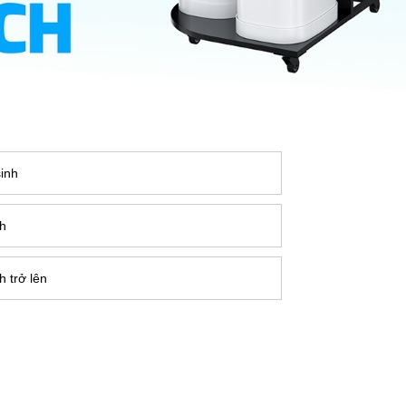
inh
nh
 trở lên