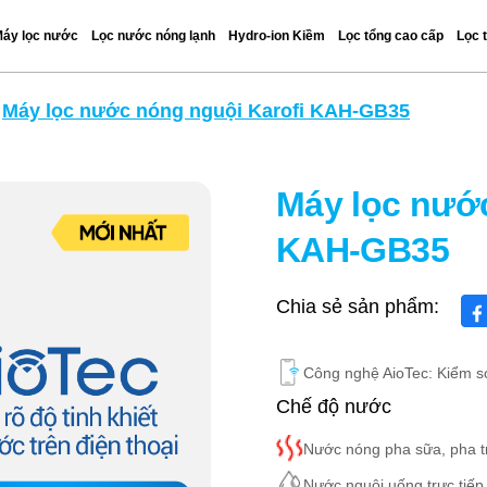
áy lọc nước
Lọc nước nóng lạnh
Hydro-ion Kiềm
Lọc tổng cao cấp
Lọc 
Máy lọc nước nóng nguội Karofi KAH-GB35
Máy lọc nước
KAH-GB35
Chia sẻ sản phẩm:
Công nghệ AioTec: Kiểm so
Chế độ nước
Nước nóng pha sữa, pha tr
Nước nguội uống trực tiếp