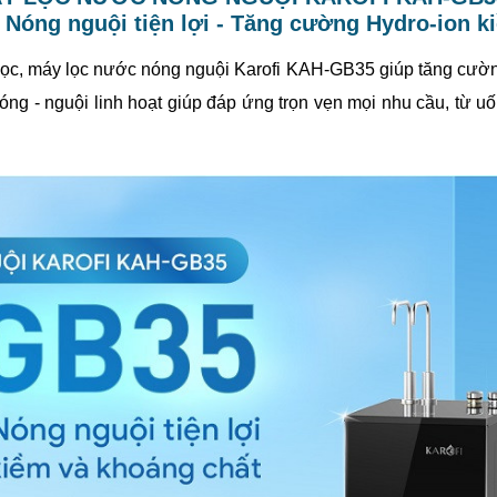
- Nóng nguội tiện lợi - Tăng cường Hydro-ion 
 lọc, máy lọc nước nóng nguội Karofi KAH-GB35 giúp tăng cườn
ng - nguội linh hoạt giúp đáp ứng trọn vẹn mọi nhu cầu, từ uốn