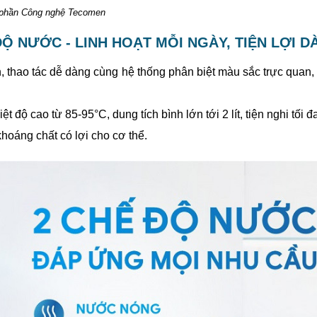
ổ phần Công nghệ Tecomen
ĐỘ NƯỚC - LINH HOẠT MỖI NGÀY, TIỆN LỢI DÀ
n, thao tác dễ dàng cùng hệ thống phân biệt màu sắc trực quan
ộ cao từ 85-95°C, dung tích bình lớn tới 2 lít, tiện nghi tối đa
hoáng chất có lợi cho cơ thể.