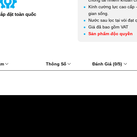
chống tái nhiễm khuẩn c
Kính cường lực cao cấp –
gian sống.
lắp đặt toàn quốc
Nước sau lọc tại vòi đạ
Giá đã bao gồm VAT
Sản phẩm độc quyền
hẩm
Thông Số
Đánh Giá (0/5)