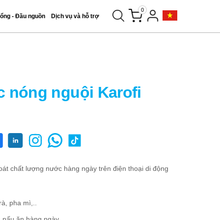
0
tổng - Đầu nguồn
Dịch vụ và hỗ trợ
 nóng nguội Karofi
át chất lượng nước hàng ngày trên điện thoại di động
à, pha mì,..
, nấu ăn hàng ngày