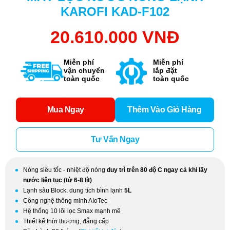
KAROFI KAD-F102
20.610.000 VNĐ
Miễn phí
Miễn phí
vận chuyển
lắp đặt
toàn quốc
toàn quốc
Mua Ngay
Thêm Vào Giỏ Hàng
Tư Vấn Ngay
Nóng siêu tốc - nhiệt độ nóng
duy trì trên 80 độ C ngay cả khi lấy
nước liên tục (từ 6-8 lít)
Lạnh sâu Block, dung tích bình lạnh
5L
Công nghệ thông minh AIoTec
Hệ thống 10 lõi lọc Smax mạnh mẽ
Thiết kế thời thượng, đẳng cấp