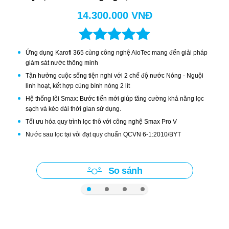
lạnh hơn bằng công nghệ lạnh sâu Block cùng bình lạnh
14.300.000 VNĐ
cực đại tới
5L
giúp đập tan cơn khát, thách thức thời tiết
nắng nóng
Ứng dụng Karofi 365 cùng công nghệ AioTec mang đến giải pháp
giám sát nước thông minh
Công nghệ thông minh AIoTec - Kiểm soát
Tận hưởng cuộc sống tiện nghi với 2 chế độ nước Nóng - Nguội
linh hoạt, kết hợp cùng bình nóng 2 lít
chất lượng nước ở bất cứ đâu
Hệ thống lõi Smax: Bước tiến mới giúp tăng cường khả năng lọc
Chăm sóc và thường xuyên kiểm tra tình trạng nguồn nước
sạch và kéo dài thời gian sử dụng.
Tối ưu hóa quy trình lọc thô với công nghệ Smax Pro V
bất cứ lúc nào và ở bất cứ ở đâu. Công nghệ thông minh
Nước sau lọc tại vòi đạt quy chuẩn QCVN 6-1:2010/BYT
AIoTec ứng dụng trong máy lọc nước Karofi KAD-F102 giúp
bạn phát hiện chính xác lỗi của máy, hiển thị chất lượng
So sánh
nước hay cảnh báo thời gian thay lõi...
10 lõi lọc Smax mạnh mẽ - Nhân đôi công
suất, gấp đôi tuổi thọ