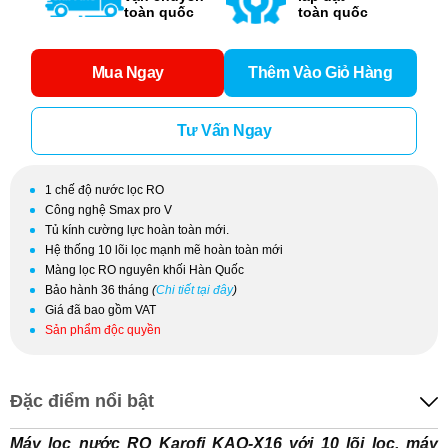
toàn quốc
toàn quốc
Mua Ngay
Thêm Vào Giỏ Hàng
Tư Vấn Ngay
1 chế độ nước lọc RO
Công nghệ Smax pro V
Tủ kính cường lực hoàn toàn mới.
Hệ thống 10 lõi lọc mạnh mẽ hoàn toàn mới
Màng lọc RO nguyên khối Hàn Quốc
Bảo hành 36 tháng
(
Chi tiết tại đây
)
Giá đã bao gồm VAT
Sản phẩm độc quyền
Đặc điểm nổi bật
Máy lọc nước RO Karofi KAQ-X16
với 10 lõi lọc, máy