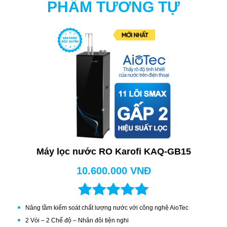
PHẨM TƯƠNG TỰ
Chứng nhận nước sạch của Bộ Y tế
Nước sau khi lọc đạt tiêu chuẩn nước uống trực tiếp không
cần đun sôi QCVN 6-1:2010/BYT.
Công suất - Dung tích bình chứa
- Công suất lọc lớn 20 lít/giờ hoạt động ổn định.
- Bình chứa 5 lít, đáp ứng vừa đủ nhu cầu dùng nước sạch
mỗi ngày của gia đình.
Máy lọc nước RO Karofi KAQ-GB15
10.600.000 VNĐ
Tỷ lệ thu hồi nước sạch
- Máy lọc nước Karofi này có tỷ lệ lọc - thải là 5/5. Đồng
Nâng tầm kiểm soát chất lượng nước với công nghệ AioTec
nghĩa, nếu có 10 lít nước đưa vào máy sẽ lọc được 5 lít
2 Vòi – 2 Chế độ – Nhân đôi tiện nghi