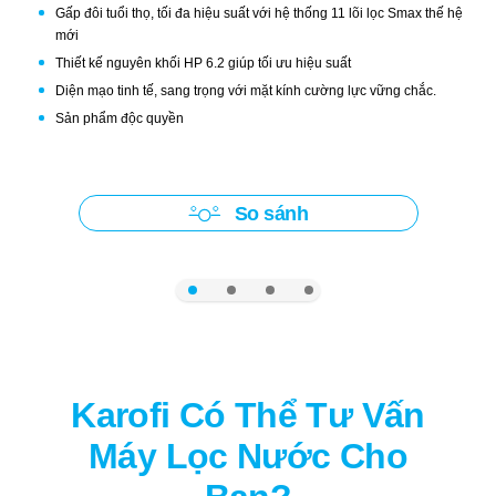
nước tinh khiết để uống và 5 lít được thải ra ngoài.
Gấp đôi tuổi thọ, tối đa hiệu suất với hệ thống 11 lõi lọc Smax thế hệ
mới
- Lượng nước thải ra, bạn có thể tái sử dụng cho hoạt động
Thiết kế nguyên khối HP 6.2 giúp tối ưu hiệu suất
sinh hoạt, vệ sinh khác của gia đình như giặt đồ, lau dọn
Diện mạo tinh tế, sang trọng với mặt kính cường lực vững chắc.
nhà cửa, nhà vệ sinh hay tưới cây,…
Sản phẩm độc quyền
Công nghệ
So sánh
Công nghệ kháng khuẩn Nano Silver giúp chống tái nhiễm
khuẩn sau khi nước đi qua màng RO.
Tiện ích
- Trung hòa độ pH ổn định độ ngọt cho nước.
Karofi Có Thể Tư Vấn
- Tự động xả nước thải.
Máy Lọc Nước Cho
- Tự động ngừng hoạt động khi nước đầy bình.