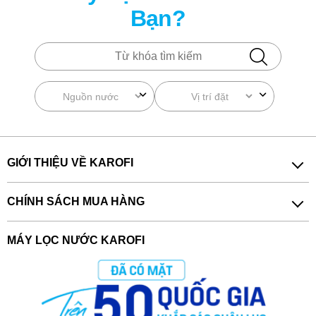
Bạn?
GIỚI THIỆU VỀ KAROFI
MÀNG LỌC RO
Loại bỏ hầu hết vi khuẩn, amip, asen, các ion kim loại và các tạp
chất trong nước.
CHÍNH SÁCH MUA HÀNG
MÁY LỌC NƯỚC KAROFI