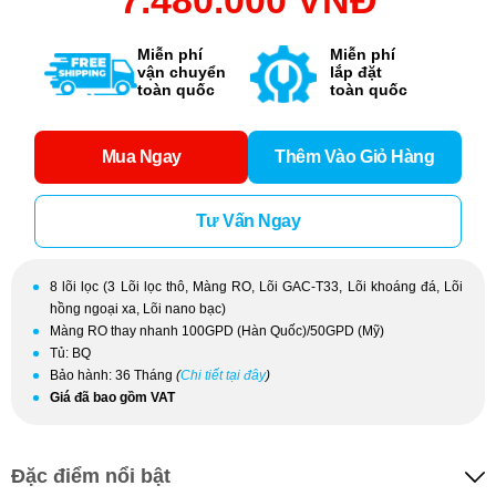
7.480.000 VNĐ
Miễn phí
Miễn phí
vận chuyển
lắp đặt
toàn quốc
toàn quốc
Mua Ngay
Thêm Vào Giỏ Hàng
Tư Vấn Ngay
8 lõi lọc (3 Lõi lọc thô, Màng RO, Lõi GAC-T33, Lõi khoáng đá, Lõi
hồng ngoại xa, Lõi nano bạc)
Màng RO thay nhanh 100GPD (Hàn Quốc)/50GPD (Mỹ)
Tủ: BQ
Bảo hành: 36 Tháng
(
Chi tiết tại đây
)
Giá đã bao gồm VAT
Đặc điểm nổi bật