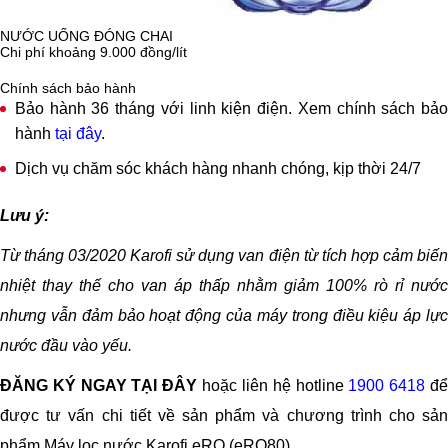
chuẩn Quốc gia nước về nước uống trực tiếp
QCVN 6-
NƯỚC UỐNG ĐÓNG CHAI
1:2010/BYT
được cấp bởi Viện Sức Khỏe Nghề Nghiệp &
Chi phí khoảng 9.000 đồng/lít
Môi Trường Bộ y tế và Tiêu chuẩn quốc gia TCVN
Chính sách bảo hành
11978:2017 về máy lọc nước dùng trong gia đình Do Tổng
Bảo hành 36 tháng với linh kiện điện. Xem chính sách bảo
cục đo lường chất lượng – Bộ Khoa Học Công nghệ cấp.
hành
tại đây
.
Dịch vụ chăm sóc khách hàng nhanh chóng, kịp thời 24/7
Nguồn nước được cấp chứng nhận phải đạt quy chuẩn của
BYT đối với 21 chỉ tiêu hóa lý độc hại như: Asen, Amoni,
Lưu ý:
Chì, Cyanua, Thủy ngân, Đồng, Nitrat... và 5 chỉ tiêu vi sinh:
Từ tháng 03/2020 Karofi sử dụng van điện từ tích hợp cảm biến
vi khuẩn E.coli, Coliform, Streptococci feacal, Pseudomonas
nhiệt thay thế cho van áp thấp nhằm giảm 100% rò rỉ nước
aeruginosa, Bào tử vi khuẩn kị khí khử sulfit, đảm bảo an
nhưng vẫn đảm bảo hoạt động của máy trong điều kiệu áp lực
toàn tuyệt đối cho sức khỏe người dùng khi uống trực tiếp.
nước đầu vào yếu.
Công nghệ lọc
Công nghệ lọc RO có khả năng loại bỏ Amip, Asen, các
ĐĂNG KÝ NGAY TẠI ĐÂY
hoặc liên hệ hotline
1900 6418
đ
ion kim loại nặng, vi khuẩn và các tạp chất khác cho
được tư vấn chi tiết về sản phẩm và chương trình cho sản
nguồn nước hoàn toàn tinh khiết.
phẩm Máy lọc nước Karofi eRO (eRO80)