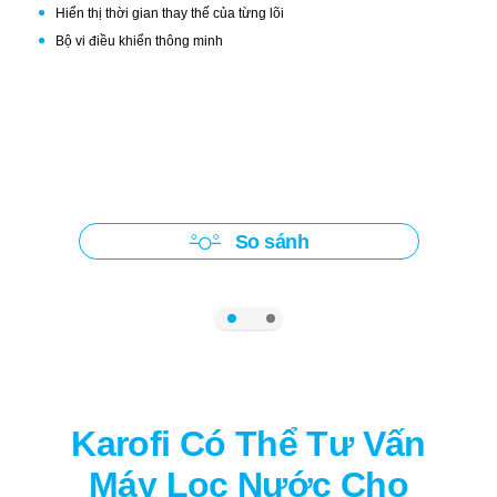
Hiển thị thời gian thay thế của từng lõi
LÕI HỒNG NGOẠI XA
Bộ vi điều khiển thông minh
Phát ra các tia hồng ngoại xa khiến nước được hoạt hóa và dễ hấp
thụ vào máu hơn.
So sánh
Karofi Có Thể Tư Vấn
Máy Lọc Nước Cho