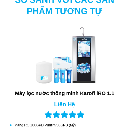
PHẨM TƯƠNG TỰ
LÕI LỌC GAC-T33
Giúp nước có vị ngon hơn, ngọt hơn.
Máy lọc nước thông minh Karofi iRO 1.1
Liên Hệ
Màng RO 100GPD Purifim/50GPD (Mỹ)