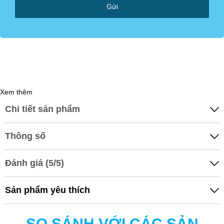
Gửi
Xem thêm
Chi tiết sản phẩm
3 LÕI LỌC THÔ
Loại bỏ Clo, clorine, chất hữu cơ dư thừa và cặn bẩn có kích thước
Thông số
lớn hơn 1 micron.
Đánh giá (5/5)
Sản phẩm yêu thích
SO SÁNH VỚI CÁC SẢN