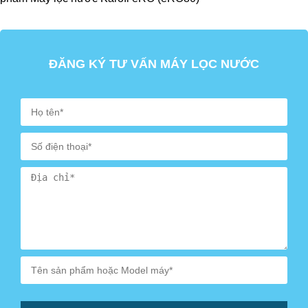
Máy lọc nước Karofi eRO sử dụng màng lọc RO nhập
khẩu trực tiếp từ Mỹ/Hàn Quốc.
ĐĂNG KÝ TƯ VẤN MÁY LỌC NƯỚC
Hệ thống lọc 8 lõi