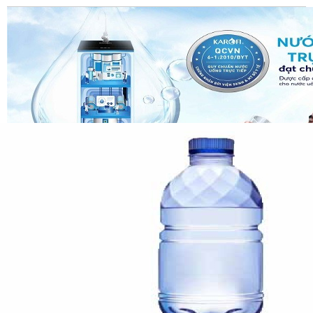
Đạt chuẩn Quốc gia nước uống trực tiếp QCVN6-1:2010/BYT
Vượt qua mọi quy trình kiểm tra nghiêm ngặt về chất lượng
nước sau lọc và chất lượng
máy lọc nước uống
dùng trong
sinh hoạt gia đình, Karofi là đơn vị đầu tiên và duy nhất đạt 2
chứng nhận cao nhất về chất lượng máy lọc nước: Quy