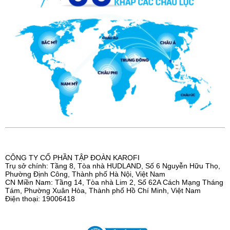
LÕI KHOÁNG ĐÁ
Giúp bổ sung khoáng chất có lợi cho cơ thể.
CÔNG TY CỔ PHẦN TẬP ĐOÀN KAROFI
Trụ sở chính: Tầng 8, Tòa nhà HUDLAND, Số 6 Nguyễn Hữu Thọ,
Phường Định Công, Thành phố Hà Nội, Việt Nam
CN Miền Nam: Tầng 14, Tòa nhà Lim 2, Số 62A Cách Mạng Tháng
Tám, Phường Xuân Hòa, Thành phố Hồ Chí Minh, Việt Nam
Điện thoại: 19006418