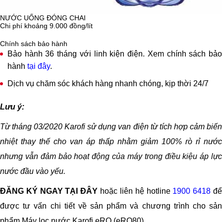
chuẩn Quốc gia nước về nước uống trực tiếp
QCVN 6-
NƯỚC UỐNG ĐÓNG CHAI
1:2010/BYT
được cấp bởi Viện Sức Khỏe Nghề Nghiệp &
Chi phí khoảng 9.000 đồng/lít
Môi Trường Bộ y tế và Tiêu chuẩn quốc gia TCVN
Chính sách bảo hành
11978:2017 về máy lọc nước dùng trong gia đình Do Tổng
Bảo hành 36 tháng với linh kiện điện. Xem chính sách bảo
cục đo lường chất lượng – Bộ Khoa Học Công nghệ cấp.
hành
tại đây
.
Dịch vụ chăm sóc khách hàng nhanh chóng, kịp thời 24/7
Nguồn nước được cấp chứng nhận phải đạt quy chuẩn của
BYT đối với 21 chỉ tiêu hóa lý độc hại như: Asen, Amoni,
Lưu ý:
Chì, Cyanua, Thủy ngân, Đồng, Nitrat... và 5 chỉ tiêu vi sinh:
Từ tháng 03/2020 Karofi sử dụng van điện từ tích hợp cảm biến
vi khuẩn E.coli, Coliform, Streptococci feacal, Pseudomonas
nhiệt thay thế cho van áp thấp nhằm giảm 100% rò rỉ nước
aeruginosa, Bào tử vi khuẩn kị khí khử sulfit, đảm bảo an
nhưng vẫn đảm bảo hoạt động của máy trong điều kiệu áp lực
toàn tuyệt đối cho sức khỏe người dùng khi uống trực tiếp.
nước đầu vào yếu.
Công nghệ lọc
Công nghệ lọc RO có khả năng loại bỏ Amip, Asen, các
ĐĂNG KÝ NGAY TẠI ĐÂY
hoặc liên hệ hotline
1900 6418
đ
ion kim loại nặng, vi khuẩn và các tạp chất khác cho
được tư vấn chi tiết về sản phẩm và chương trình cho sản
nguồn nước hoàn toàn tinh khiết.
phẩm Máy lọc nước Karofi eRO (eRO80)