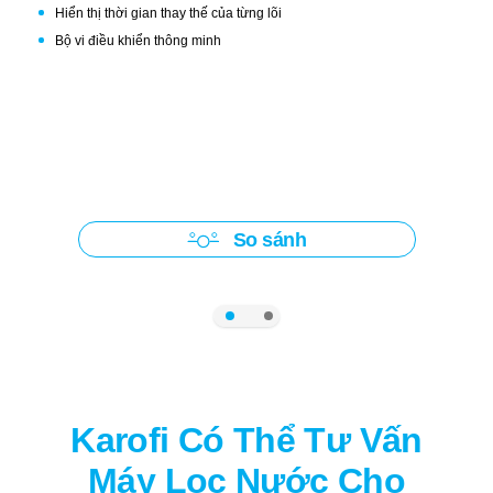
Hiển thị thời gian thay thế của từng lõi
LÕI HỒNG NGOẠI XA
Bộ vi điều khiển thông minh
Phát ra các tia hồng ngoại xa khiến nước được hoạt hóa và dễ hấp
thụ vào máu hơn.
So sánh
Karofi Có Thể Tư Vấn
Máy Lọc Nước Cho