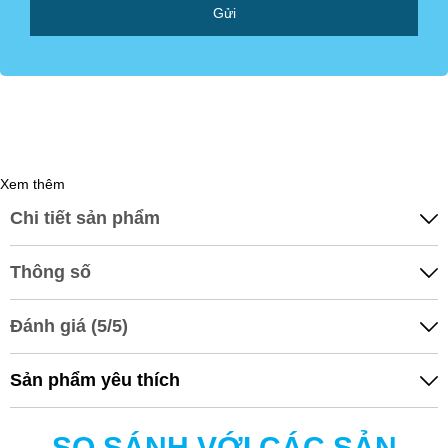
Gửi
Xem thêm
Chi tiết sản phẩm
3 LÕI LỌC THÔ
Loại bỏ Clo, clorine, chất hữu cơ dư thừa và cặn bẩn có kích thước
Thông số
lớn hơn 1 micron.
Đánh giá (5/5)
Sản phẩm yêu thích
SO SÁNH VỚI CÁC SẢN