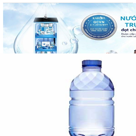
Đạt chuẩn Quốc gia nước uống trực tiếp QCVN6-1:2010/BYT
Vượt qua mọi quy trình kiểm tra nghiêm ngặt về chất lượng
nước sau lọc và chất lượng
máy lọc nước uống
dùng trong
sinh hoạt gia đình, Karofi là đơn vị đầu tiên và duy nhất đạt 2
chứng nhận cao nhất về chất lượng máy lọc nước: Quy