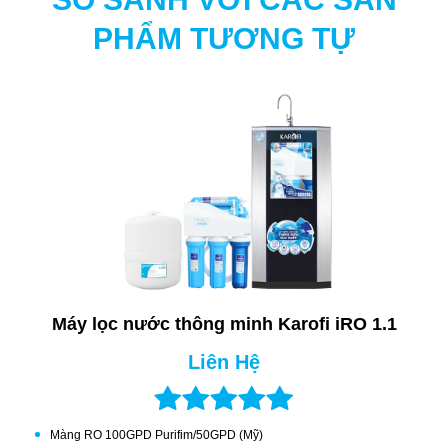
PHẨM TƯƠNG TỰ
LÕI LỌC GAC-T33
Giúp nước có vị ngon hơn, ngọt hơn.
Máy lọc nước thông minh Karofi iRO 1.1
Liên Hệ
Màng RO 100GPD Purifim/50GPD (Mỹ)