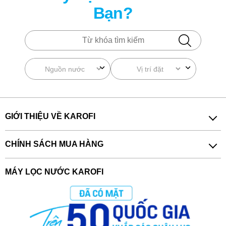
Bạn?
GIỚI THIỆU VỀ KAROFI
MÀNG LỌC RO
Loại bỏ hầu hết vi khuẩn, amip, asen, các ion kim loại và các tạp
chất trong nước.
CHÍNH SÁCH MUA HÀNG
MÁY LỌC NƯỚC KAROFI