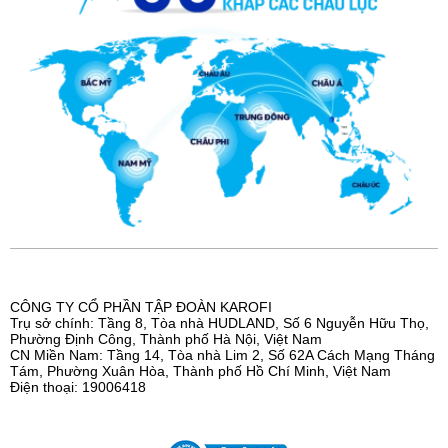
LÕI KHOÁNG ĐÁ
Giúp bổ sung khoáng chất có lợi cho cơ thể.
CÔNG TY CỔ PHẦN TẬP ĐOÀN KAROFI
Trụ sở chính: Tầng 8, Tòa nhà HUDLAND, Số 6 Nguyễn Hữu Thọ,
Phường Định Công, Thành phố Hà Nội, Việt Nam
CN Miền Nam: Tầng 14, Tòa nhà Lim 2, Số 62A Cách Mạng Tháng
Tám, Phường Xuân Hòa, Thành phố Hồ Chí Minh, Việt Nam
Điện thoại: 19006418