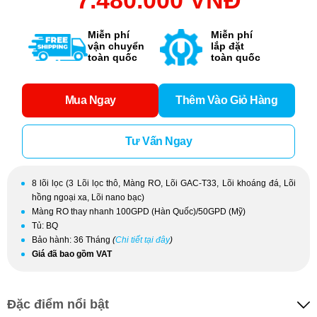
7.480.000 VNĐ
Miễn phí
Miễn phí
vận chuyển
lắp đặt
toàn quốc
toàn quốc
Mua Ngay
Thêm Vào Giỏ Hàng
Tư Vấn Ngay
8 lõi lọc (3 Lõi lọc thô, Màng RO, Lõi GAC-T33, Lõi khoáng đá, Lõi
hồng ngoại xa, Lõi nano bạc)
Màng RO thay nhanh 100GPD (Hàn Quốc)/50GPD (Mỹ)
Tủ: BQ
Bảo hành: 36 Tháng
(
Chi tiết tại đây
)
Giá đã bao gồm VAT
Đặc điểm nổi bật