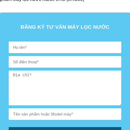
Máy lọc nước Karofi eRO sử dụng màng lọc RO nhập
khẩu trực tiếp từ Mỹ/Hàn Quốc.
ĐĂNG KÝ TƯ VẤN MÁY LỌC NƯỚC
Hệ thống lọc 8 lõi