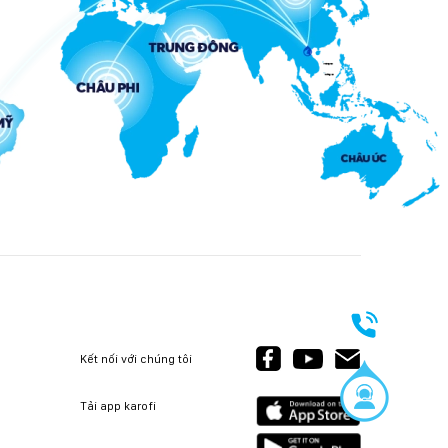
Kết nối với chúng tôi
Tải app karofi