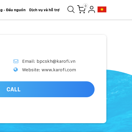
0
ng - Đầu nguồn
Dịch vụ và hỗ trợ
Email: bpcskh@karofi.vn
Website: www.karofi.com
CALL