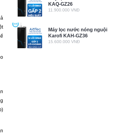
KAQ-GZ26
11.900.000 VNĐ
hả
ệt
Máy lọc nước nóng nguội
Karofi KAH-GZ36
hể
15.600.000 VNĐ
éo
an
ng
p)
ạn