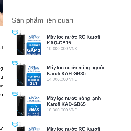
Trường Sa
Sản phẩm liên quan
Máy lọc nước RO Karofi
KAQ-GB15
ất
10.600.000 VNĐ
Máy lọc nước nóng nguội
ng
Karofi KAH-GB35
ệu
14.300.000 VNĐ
sự
ho
Máy lọc nước nóng lạnh
Karofi KAD-GB65
18.300.000 VNĐ
ay
Máy lọc nước RO Karofi