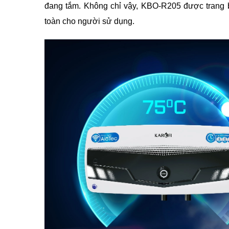
đang tắm. Không chỉ vậy, KBO-R205 được trang bị
toàn cho người sử dụng.