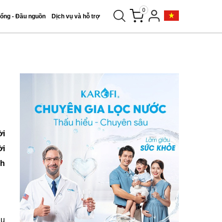
0
tổng - Đầu nguồn
Dịch vụ và hỗ trợ
ời
ời
nh
hu