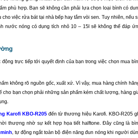
ẩm phù hợp. Bạn sẽ không cần phải lựa chọn loại bình có du
ụ cho việc rửa bát tại nhà bếp hay tắm vòi sen. Tuy nhiên, nếu 
nh nước nóng có dụng tích nhỏ 10 – 15l sẽ không thể đáp ứ
rường
động trực tiếp tới quyết định của bạn trong việc chọn mua bì
 phẩm không rõ nguồn gốc, xuất xứ. Vì vậy, mua hàng chính hãn
chế cho bạn chọn phải những sản phẩm kém chất lượng, hàng gi
ụng.
ng Karofi KBO-R205
đến từ thương hiệu Karofi. KBO-R205 g
hời thượng nhờ sự kết hợp họa tiết halftone. Đây cũng là bì
 minh
, tự động ngắt toàn bộ điện năng đun nóng khi người dù