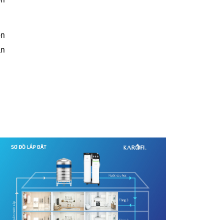
ọn
ản