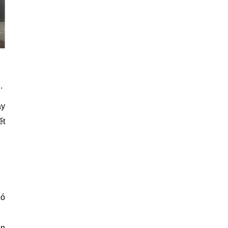
.
ay
ết
có
ọn