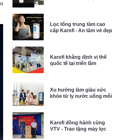
Bí kíp ở nước tắm-gội mỗi
an
ngày với Lọc tổng Karofi
KTF-P02
Lọc tổng trung tâm cao
cấp Karofi - An tâm vẻ đẹp
da tóc sau spa được
Fashionista Châu Bùi tin
dùng
Karofi khẳng định vị thế
quốc tế tại triển lãm
Watertech China 2026
Xu hướng làm giàu sức
khỏe từ ly nước uống mỗi
ngày
Karofi đồng hành cùng
VTV - Trao tặng máy lọc
nước tới quần đảo