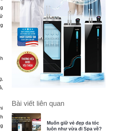
ng
sử
ng
nh
g,
ả,
Bài viết liên quan
hi
nh
Muốn giữ vẻ đẹp da tóc
ng
luôn như vừa đi Spa về?