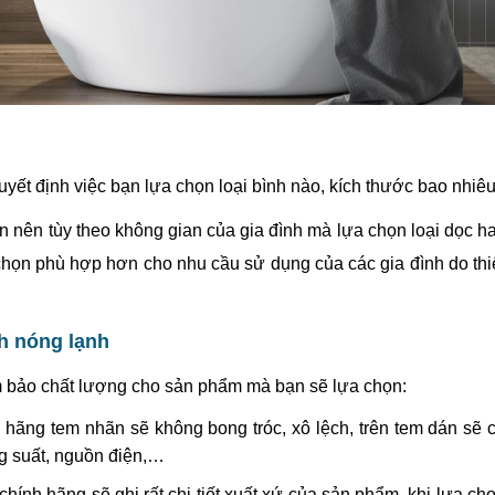
 quyết định việc bạn lựa chọn loại bình nào, kích thước bao nhiêu
ớn nên tùy theo không gian của gia đình mà lựa chọn loại dọc h
 chọn phù hợp hơn cho nhu cầu sử dụng của các gia đình do thi
h nóng lạnh
m bảo chất lượng cho sản phẩm mà bạn sẽ lựa chọn:
hãng tem nhãn sẽ không bong tróc, xô lệch, trên tem dán sẽ 
g suất, nguồn điện,…
hính hãng sẽ ghi rất chi tiết xuất xứ của sản phẩm, khi lựa ch