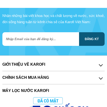
Nhận những bài viết khoa học và chất lượng về nước, sức khoẻ,
đời sống hàng tuần từ kênh chia sẻ của Karofi Việt Nam:
ĐĂNG KÝ
GIỚI THIỆU VỀ KAROFI
CHÍNH SÁCH MUA HÀNG
MÁY LỌC NƯỚC KAROFI