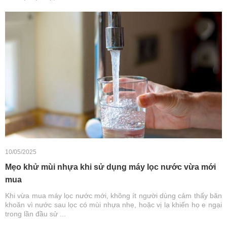
10/05/2025
Mẹo khử mùi nhựa khi sử dụng máy lọc nước vừa mới
mua
Khi vừa mua máy lọc nước mới, không ít người dùng cảm thấy băn
khoăn vì nước sau lọc có mùi nhựa nhẹ, hoặc vị lạ khiến họ e ngại
trong lần đầu sử ...