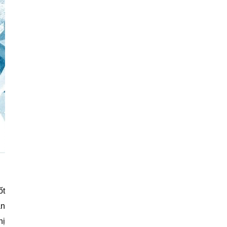
ốt
ản
hị