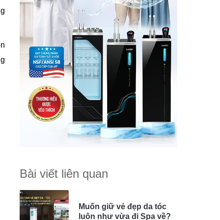
ng
ồn
ng
Bài viết liên quan
Muốn giữ vẻ đẹp da tóc
luôn như vừa đi Spa về?