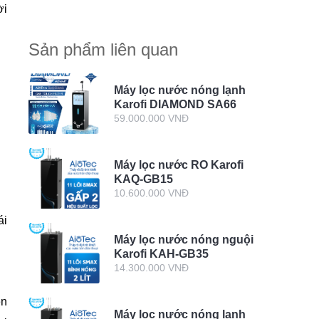
Trường Sa
ời
Sản phẩm liên quan
Máy lọc nước nóng lạnh
Karofi DIAMOND SA66
[Demo]
59.000.000 VNĐ
Máy lọc nước RO Karofi
KAQ-GB15
10.600.000 VNĐ
ái
Máy lọc nước nóng nguội
Karofi KAH-GB35
14.300.000 VNĐ
ên
Máy lọc nước nóng lạnh