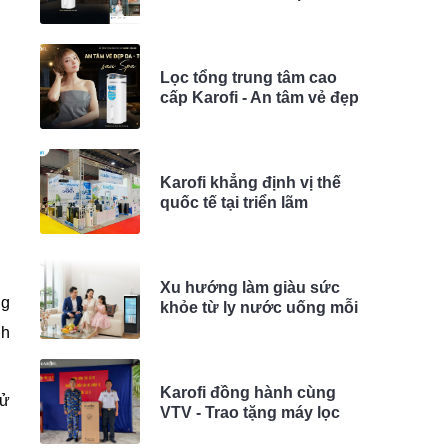
Bí kíp ở nước tắm-gội mỗi
ngày với Lọc tổng Karofi
KTF-P02
Lọc tổng trung tâm cao
cấp Karofi - An tâm vẻ đẹp
da tóc sau spa được
Fashionista Châu Bùi tin
dùng
Karofi khẳng định vị thế
quốc tế tại triển lãm
Watertech China 2026
Xu hướng làm giàu sức
ng
khỏe từ ly nước uống mỗi
ngày
nh
Karofi đồng hành cùng
sử
VTV - Trao tặng máy lọc
nước tới quần đảo