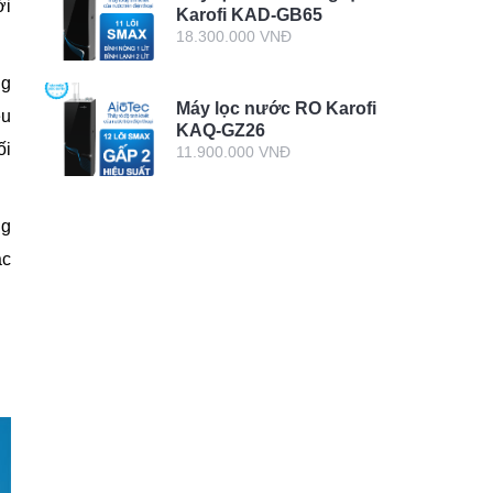
ời
Karofi KAD-GB65
18.300.000 VNĐ
ng
Máy lọc nước RO Karofi
ều
KAQ-GZ26
ối
11.900.000 VNĐ
ng
ặc