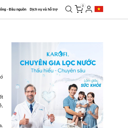
0
tổng - Đầu nguồn
Dịch vụ và hỗ trợ
có
ết
ẻ,
a.