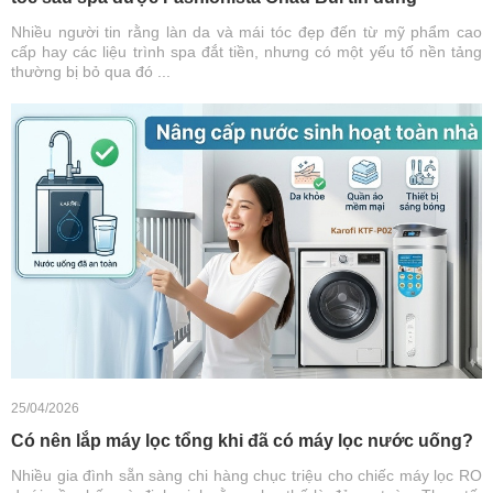
Nhiều người tin rằng làn da và mái tóc đẹp đến từ mỹ phẩm cao
cấp hay các liệu trình spa đắt tiền, nhưng có một yếu tố nền tảng
thường bị bỏ qua đó ...
25/04/2026
Có nên lắp máy lọc tổng khi đã có máy lọc nước uống?
Nhiều gia đình sẵn sàng chi hàng chục triệu cho chiếc máy lọc RO