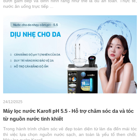
dưới gầm bếp và đinh ninh rằng như thế là đủ an toàn. Thực tế,
nước ăn uống trực tiếp ...
24/12/2025
Máy lọc nước Karofi pH 5.5 - Hỗ trợ chăm sóc da và tóc
từ nguồn nước tinh khiết
Trong hành trình chăm sóc vẻ đẹp toàn diện từ làn da đến mái tóc
thì việc lựa chọn nguồn nước sạch, an toàn là yếu tố then chốt.