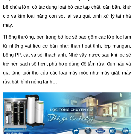
bể chứa lớn, có tác dụng loại bỏ các tạp chất, cặn bẩn, khử
clo và kim loại nặng còn sót lại sau quá trình xử lý tại nhà
máy.
Thông thường, bên trong bộ lọc sẽ bao gồm các lớp lọc làm
từ những vật liệu cơ bản như: than hoạt tính, lớp mangan,
bông PP, cát và sỏi thạch anh. Nhờ vậy, nước sau khi lọc sẽ
trở nên sạch sẽ hơn, phù hợp dùng để tắm rửa, đun nấu và
gia tăng tuổi thọ của các loại máy móc như máy giặt, máy
rửa bát, bình nóng lạnh…