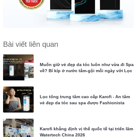
Bài viết liên quan
Muốn giữ vẻ đẹp da tóc luôn như vừa đi Spa
về? Bí kíp ở nước tắm-gội mỗi ngày với Lọc
tổng Karofi KTF-P02
Lọc tổng trung tâm cao cấp Karofi - An tâm
vẻ đẹp da tóc sau spa được Fashionista
Châu Bùi tin dùng
Karofi khẳng định vị thế quốc tế tại triển lãm
Watertech China 2026