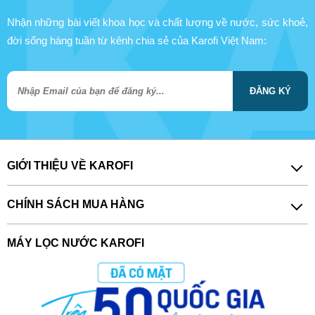
Nhận những bài viết khoa học và chất lượng về nước, sức khoẻ,
đời sống hàng tuần từ kênh chia sẻ của Karofi Việt Nam:
ĐĂNG KÝ
GIỚI THIỆU VỀ KAROFI
CHÍNH SÁCH MUA HÀNG
MÁY LỌC NƯỚC KAROFI