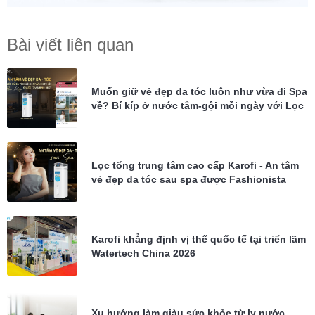
Bài viết liên quan
Muốn giữ vẻ đẹp da tóc luôn như vừa đi Spa
về? Bí kíp ở nước tắm-gội mỗi ngày với Lọc
tổng Karofi KTF-P02
Lọc tổng trung tâm cao cấp Karofi - An tâm
vẻ đẹp da tóc sau spa được Fashionista
Châu Bùi tin dùng
Karofi khẳng định vị thế quốc tế tại triển lãm
Watertech China 2026
Xu hướng làm giàu sức khỏe từ ly nước