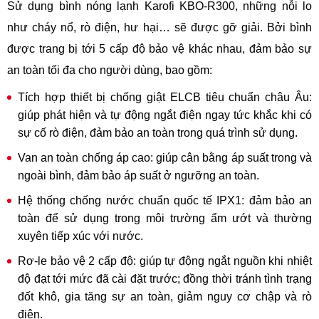
Sử dụng bình nóng lạnh Karofi KBO-R300, những nỗi lo
như cháy nổ, rò điện, hư hại… sẽ được gỡ giải. Bởi bình
được trang bị tới 5 cấp độ bảo vệ khác nhau, đảm bảo sự
an toàn tối đa cho người dùng, bao gồm:
Tích hợp thiết bị chống giật ELCB tiêu chuẩn châu Âu:
giúp phát hiện và tự động ngắt điện ngay tức khắc khi có
sự cố rò điện, đảm bảo an toàn trong quá trình sử dụng.
Van an toàn chống áp cao: giúp cân bằng áp suất trong và
ngoài bình, đảm bảo áp suất ở ngưỡng an toàn.
Hệ thống chống nước chuẩn quốc tế IPX1: đảm bảo an
toàn để sử dụng trong môi trường ẩm ướt và thường
xuyên tiếp xúc với nước.
Rơ-le bảo vệ 2 cấp độ: giúp tự động ngắt nguồn khi nhiệt
độ đạt tới mức đã cài đặt trước; đồng thời tránh tình trạng
đốt khô, gia tăng sự an toàn, giảm nguy cơ chập và rò
điện.