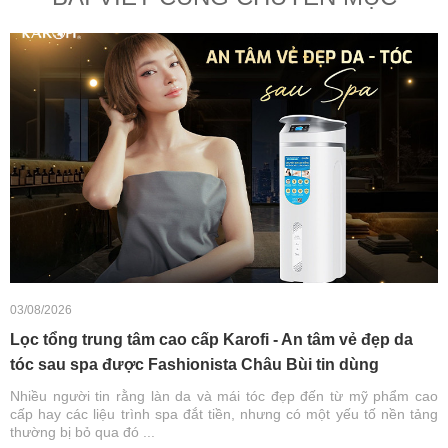
03/08/2026
Lọc tổng trung tâm cao cấp Karofi - An tâm vẻ đẹp da
tóc sau spa được Fashionista Châu Bùi tin dùng
Nhiều người tin rằng làn da và mái tóc đẹp đến từ mỹ phẩm cao
cấp hay các liệu trình spa đắt tiền, nhưng có một yếu tố nền tảng
thường bị bỏ qua đó ...