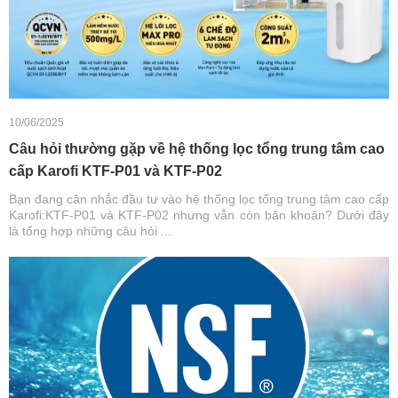
10/06/2025
Câu hỏi thường gặp về hệ thống lọc tổng trung tâm cao
cấp Karofi KTF-P01 và KTF-P02
Bạn đang cân nhắc đầu tư vào hệ thống lọc tổng trung tâm cao cấp
Karofi:KTF-P01 và KTF-P02 nhưng vẫn còn băn khoăn? Dưới đây
là tổng hợp những câu hỏi ...