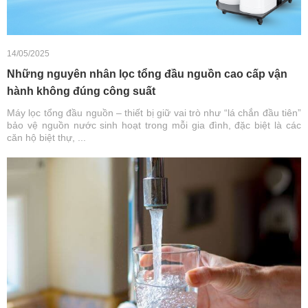
14/05/2025
Những nguyên nhân lọc tổng đầu nguồn cao cấp vận
hành không đúng công suất
Máy lọc tổng đầu nguồn – thiết bị giữ vai trò như “lá chắn đầu tiên”
bảo vệ nguồn nước sinh hoạt trong mỗi gia đình, đặc biệt là các
căn hộ biệt thự, ...