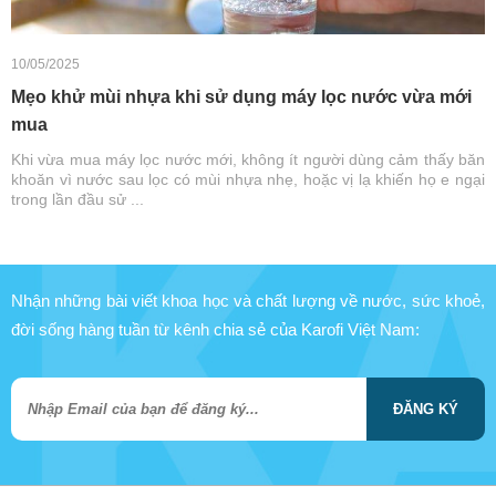
10/05/2025
Mẹo khử mùi nhựa khi sử dụng máy lọc nước vừa mới
mua
Khi vừa mua máy lọc nước mới, không ít người dùng cảm thấy băn
khoăn vì nước sau lọc có mùi nhựa nhẹ, hoặc vị lạ khiến họ e ngại
trong lần đầu sử ...
Nhận những bài viết khoa học và chất lượng về nước, sức khoẻ,
đời sống hàng tuần từ kênh chia sẻ của Karofi Việt Nam:
ĐĂNG KÝ