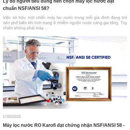
Lý do người tiêu dùng nên chọn máy lọc nước đạt
chuẩn NSF/ANSI 58?
Việc sở hữu một chiếc máy lọc nước trong mỗi gia đình đang trở
nên phổ biến khi tình trạng ô nhiễm nguồn nước càng gia tăng. Tuy
nhiên không phải máy ...
17/03/2025
Máy lọc nước RO Karofi đạt chứng nhận NSF/ANSI 58 -