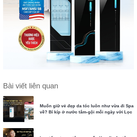
Bài viết liên quan
Muốn giữ vẻ đẹp da tóc luôn như vừa đi Spa
về? Bí kíp ở nước tắm-gội mỗi ngày với Lọc
tổng Karofi KTF-P02