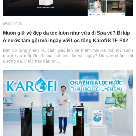
05/08/2026
Muốn giữ vẻ đẹp da tóc luôn như vừa đi Spa về? Bí kíp
ở nước tắm-gội mỗi ngày với Lọc tổng Karofi KTF-P02
Bạn có từng nhận ra, cảm giác làn da mềm mịn và mái tóc suôn
mượt sau mỗi lần đi spa chỉ kéo dài vài ngày? Dù vẫn chăm chỉ
dưỡng da, ủ tóc hay đầu tư ...