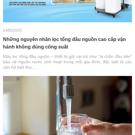
14/05/2025
Những nguyên nhân lọc tổng đầu nguồn cao cấp vận
hành không đúng công suất
Máy lọc tổng đầu nguồn – thiết bị giữ vai trò như “lá chắn đầu tiên”
bảo vệ nguồn nước sinh hoạt trong mỗi gia đình, đặc biệt là các
căn hộ biệt thự, ...