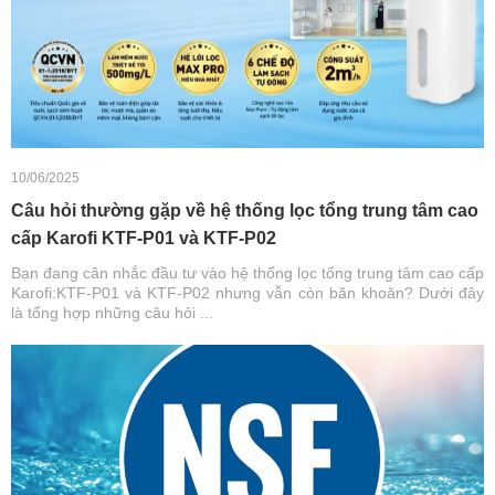
10/06/2025
Câu hỏi thường gặp về hệ thống lọc tổng trung tâm cao
cấp Karofi KTF-P01 và KTF-P02
Bạn đang cân nhắc đầu tư vào hệ thống lọc tổng trung tâm cao cấp
Karofi:KTF-P01 và KTF-P02 nhưng vẫn còn băn khoăn? Dưới đây
là tổng hợp những câu hỏi ...