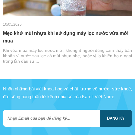
10/05/2025
Mẹo khử mùi nhựa khi sử dụng máy lọc nước vừa mới
mua
Khi vừa mua máy lọc nước mới, không ít người dùng cảm thấy băn
khoăn vì nước sau lọc có mùi nhựa nhẹ, hoặc vị lạ khiến họ e ngại
trong lần đầu sử ...
Nhận những bài viết khoa học và chất lượng về nước, sức khoẻ,
đời sống hàng tuần từ kênh chia sẻ của Karofi Việt Nam:
ĐĂNG KÝ