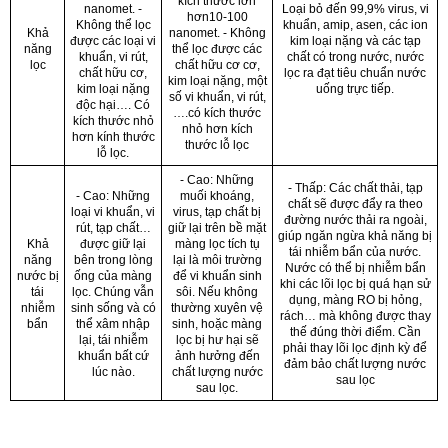
kích thước lớn
nanomet. -
Loại bỏ đến 99,9% virus, vi
hơn10-100
Không thể lọc
khuẩn, amip, asen, các ion
Khả
nanomet. - Không
được các loại vi
kim loại nặng và các tạp
năng
thể lọc được các
khuẩn, vi rút,
chất có trong nước, nước
lọc
chất hữu cơ cơ,
chất hữu cơ,
lọc ra đạt tiêu chuẩn nước
kim loại nặng, một
kim loại nặng
uống trực tiếp.
số vi khuẩn, vi rút,
độc hại…. Có
….có kích thước
kích thước nhỏ
nhỏ hơn kích
hơn kính thước
thước lỗ lọc
lỗ lọc.
- Cao: Những
- Thấp: Các chất thải, tạp
- Cao: Những
muối khoáng,
chất sẽ được đẩy ra theo
loại vi khuẩn, vi
virus, tạp chất bị
đường nước thải ra ngoài,
rút, tạp chất…
giữ lại trên bề mặt
giúp ngăn ngừa khả năng bị
Khả
được giữ lại
màng lọc tích tụ
tái nhiễm bẩn của nước.
năng
bên trong lòng
lại là môi trường
Nước có thể bị nhiễm bẩn
nước bị
ống của màng
để vi khuẩn sinh
khi các lõi lọc bị quá hạn sử
tái
lọc. Chúng vẫn
sôi. Nếu không
dụng, màng RO bị hỏng,
nhiễm
sinh sống và có
thường xuyên vệ
rách… mà không được thay
bẩn
thể xâm nhập
sinh, hoặc màng
thế đúng thời điểm. Cần
lại, tái nhiễm
lọc bị hư hại sẽ
phải thay lõi lọc định kỳ để
khuẩn bất cứ
ảnh hưởng đến
đảm bảo chất lượng nước
lúc nào.
chất lượng nước
sau lọc
sau lọc.