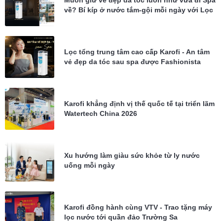
Muốn giữ vẻ đẹp da tóc luôn như vừa đi Spa
về? Bí kíp ở nước tắm-gội mỗi ngày với Lọc
tổng Karofi KTF-P02
Lọc tổng trung tâm cao cấp Karofi - An tâm
vẻ đẹp da tóc sau spa được Fashionista
Châu Bùi tin dùng
Karofi khẳng định vị thế quốc tế tại triển lãm
Watertech China 2026
Xu hướng làm giàu sức khỏe từ ly nước
uống mỗi ngày
Karofi đồng hành cùng VTV - Trao tặng máy
lọc nước tới quần đảo Trường Sa