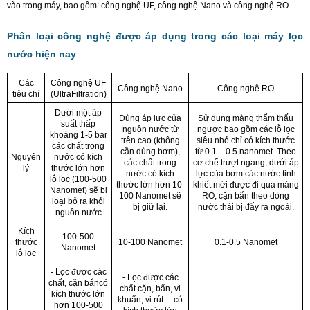
vào trong máy, bao gồm: công nghệ UF, công nghệ Nano và công nghệ RO.
Phân loại công nghệ được áp dụng trong các loại máy lọc
nước hiện nay
Các
Công nghệ UF
Công nghệ Nano
Công nghệ RO
tiêu chí
(UltraFiltration)
Dưới một áp
Dùng áp lực của
Sử dụng màng thẩm thấu
suất thấp
nguồn nước từ
ngược bao gồm các lỗ lọc
khoảng 1-5 bar
trên cao (không
siêu nhỏ chỉ có kích thước
các chất trong
cần dùng bơm),
từ 0.1 – 0.5 nanomet. Theo
Nguyên
nước có kích
các chất trong
cơ chế trượt ngang, dưới áp
lý
thước lớn hơn
nước có kích
lực của bơm các nước tinh
lỗ lọc (100-500
thước lớn hơn 10-
khiết mới được đi qua màng
Nanomet) sẽ bị
100 Nanomet sẽ
RO, cặn bẩn theo dòng
loại bỏ ra khỏi
bị giữ lại.
nước thải bị đẩy ra ngoài.
nguồn nước
Kích
100-500
thước
10-100 Nanomet
0.1-0.5 Nanomet
Nanomet
lỗ lọc
- Lọc được các
- Lọc được các
chất, cặn bẩncó
chất cặn, bẩn, vi
kích thước lớn
khuẩn, vi rút… có
hơn 100-500