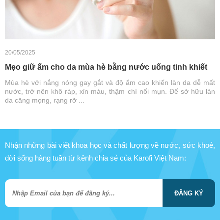
20/05/2025
Mẹo giữ ẩm cho da mùa hè bằng nước uống tinh khiết
Mùa hè với nắng nóng gay gắt và độ ẩm cao khiến làn da dễ mất
nước, trở nên khô ráp, xỉn màu, thậm chí nổi mụn. Để sở hữu làn
da căng mọng, rạng rỡ ...
Nhận những bài viết khoa học và chất lượng về nước, sức khoẻ,
đời sống hàng tuần từ kênh chia sẻ của Karofi Việt Nam:
ĐĂNG KÝ