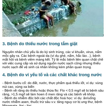
3. Bệnh do thiếu nước trong tắm giặt
Nguyên nhân chủ yếu là do ký sinh trùng, các vi khuẩn, virus, nấm
mốc gây ra. Các bệnh ngoài da (ví dụ ghẻ, nấm, hắc lào...), bệnh
mắt hột và bệnh viêm màng kết. Tỷ lệ mắc bệnh liên quan chặt chẽ
với việc cung cấp và sử dụng nguồn nước sạch cũng nhưng thiếu
nước sạch để vệ sinh cá nhân không kém phần quan trọng.
4. Bệnh do vi yếu tố và các chất khác trong nước
- Bệnh bướu cổ: do đất, nước, thực phẩm quá thiếu iốt, ví dụ: vùng
núi cao, vùng xa biển
- Bệnh về răng do thiếu hoặc thừa flo: Flo < 0,5 mg/l sẽ bị bệnh sâu
răng, >1,5 mg/l sẽ làm hoen ố men răng và các bệnh về khớp.
- Bệnh do nhiễm độc bởi các chất độc hoá học: ví dụ: ăn/uống
nước nhiễm asen, thuốc trừ sâu v.v. tăng nguy cơ bị ung thư, bệnh
Minamata, Itai - Itai...