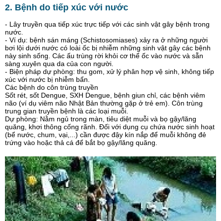
2. Bệnh do tiếp xúc với nước
- Lây truyền qua tiếp xúc trực tiếp với các sinh vật gây bệnh trong
nước.
- Ví dụ: bệnh sán máng (Schistosomiases) xảy ra ở những người
bơi lội dưới nước có loài ốc bị nhiễm những sinh vật gây các bệnh
này sinh sống. Các ấu trùng rời khỏi cơ thể ốc vào nước và sẵn
sàng xuyên qua da của con người.
- Biện pháp dự phòng: thu gom, xử lý phân hợp vệ sinh, không tiếp
xúc với nước bị nhiễm bẩn.
Các bệnh do côn trùng truyền
Sốt rét, sốt Dengue, SXH Dengue, bệnh giun chỉ, các bệnh viêm
não (ví dụ viêm não Nhật Bản thường gặp ở trẻ em). Côn trùng
trung gian truyền bệnh là các loại muỗi.
Dự phòng: Nằm ngủ trong màn, tiêu diệt muỗi và bọ gậy/lăng
quăng, khơi thông cống rãnh. Đối với dụng cụ chứa nước sinh hoạt
(bể nước, chum, vại,...) cần được đậy kín nắp để muỗi không đẻ
trứng vào hoặc thả cá để bắt bọ gậy/lăng quăng.