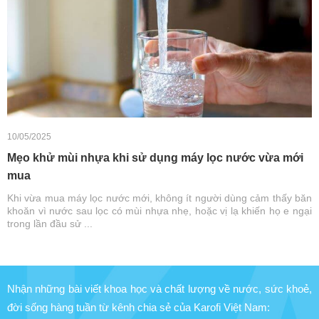
10/05/2025
Mẹo khử mùi nhựa khi sử dụng máy lọc nước vừa mới
mua
Khi vừa mua máy lọc nước mới, không ít người dùng cảm thấy băn
khoăn vì nước sau lọc có mùi nhựa nhẹ, hoặc vị lạ khiến họ e ngại
trong lần đầu sử ...
Nhận những bài viết khoa học và chất lượng về nước, sức khoẻ,
đời sống hàng tuần từ kênh chia sẻ của Karofi Việt Nam: