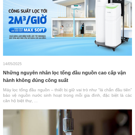
14/05/2025
Những nguyên nhân lọc tổng đầu nguồn cao cấp vận
hành không đúng công suất
Máy lọc tổng đầu nguồn – thiết bị giữ vai trò như “lá chắn đầu tiên”
bảo vệ nguồn nước sinh hoạt trong mỗi gia đình, đặc biệt là các
căn hộ biệt thự, ...