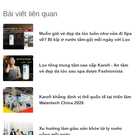
Bài viết liên quan
Muốn giữ vẻ đẹp da tóc luôn như vừa đi Spa
về? Bí kíp ở nước tắm-gội mỗi ngày với Lọc
tổng Karofi KTF-P02
Lọc tổng trung tâm cao cấp Karofi - An tâm
vẻ đẹp da tóc sau spa được Fashionista
Châu Bùi tin dùng
Karofi khẳng định vị thế quốc tế tại triển lãm
Watertech China 2026
Xu hướng làm giàu sức khỏe từ ly nước
uống mỗi ngày