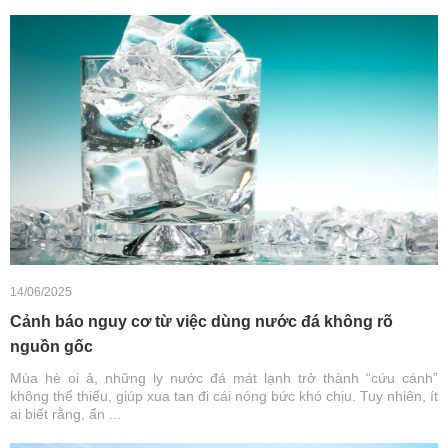
14/06/2025
Cảnh báo nguy cơ từ việc dùng nước đá không rõ
nguồn gốc
Mùa hè oi ả, những ly nước đá mát lạnh trở thành “cứu cánh”
không thể thiếu, giúp xua tan đi cái nóng bức khó chịu. Tuy nhiên, ít
ai biết rằng, ẩn ...