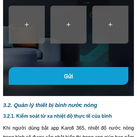
3.2. Quản lý thiết bị bình nước nóng
3.2.1. Kiểm soát từ xa nhiệt độ thực tế của bình
Khi người dùng bật app Karofi 365, nhiệt độ nước nóng