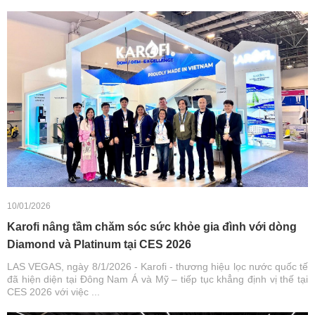
10/01/2026
Karofi nâng tầm chăm sóc sức khỏe gia đình với dòng
Diamond và Platinum tại CES 2026
LAS VEGAS, ngày 8/1/2026 - Karofi - thương hiệu lọc nước quốc tế
đã hiện diện tại Đông Nam Á và Mỹ – tiếp tục khẳng định vị thế tại
CES 2026 với việc ...