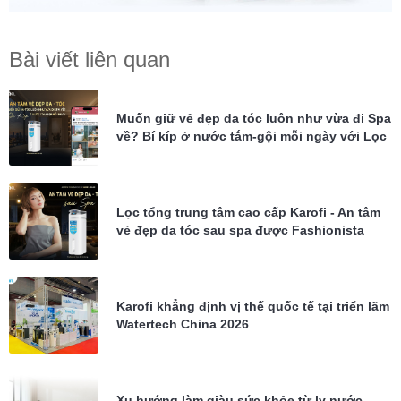
Bài viết liên quan
Muốn giữ vẻ đẹp da tóc luôn như vừa đi Spa
về? Bí kíp ở nước tắm-gội mỗi ngày với Lọc
tổng Karofi KTF-P02
Lọc tổng trung tâm cao cấp Karofi - An tâm
vẻ đẹp da tóc sau spa được Fashionista
Châu Bùi tin dùng
Karofi khẳng định vị thế quốc tế tại triển lãm
Watertech China 2026
Xu hướng làm giàu sức khỏe từ ly nước