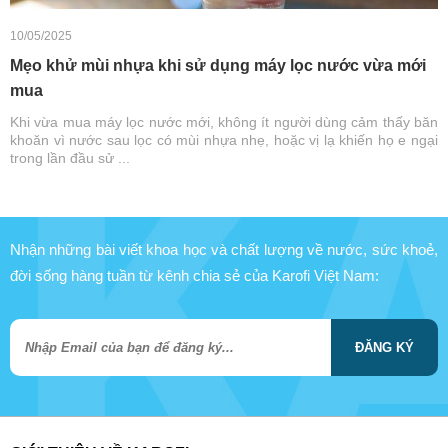
10/05/2025
Mẹo khử mùi nhựa khi sử dụng máy lọc nước vừa mới
mua
Khi vừa mua máy lọc nước mới, không ít người dùng cảm thấy băn
khoăn vì nước sau lọc có mùi nhựa nhẹ, hoặc vị lạ khiến họ e ngại
trong lần đầu sử ...
Nhận những bài viết khoa học và chất lượng về nước, sức khoẻ,
đời sống hàng tuần từ kênh chia sẻ của Karofi Việt Nam:
ĐĂNG KÝ