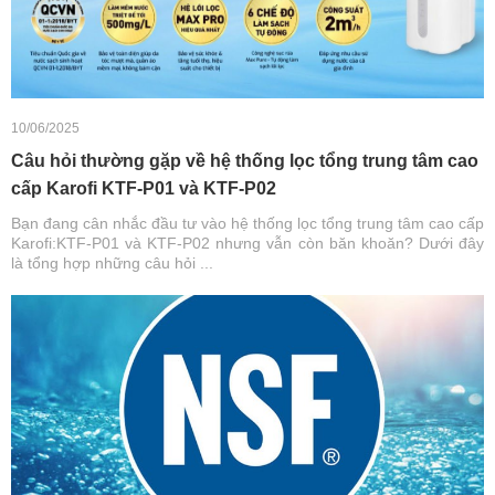
10/06/2025
Câu hỏi thường gặp về hệ thống lọc tổng trung tâm cao
cấp Karofi KTF-P01 và KTF-P02
Bạn đang cân nhắc đầu tư vào hệ thống lọc tổng trung tâm cao cấp
Karofi:KTF-P01 và KTF-P02 nhưng vẫn còn băn khoăn? Dưới đây
là tổng hợp những câu hỏi ...