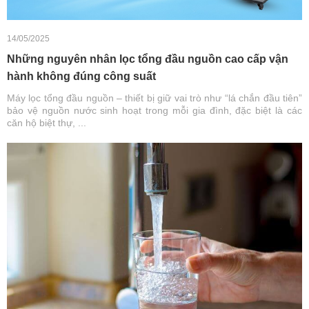
14/05/2025
Những nguyên nhân lọc tổng đầu nguồn cao cấp vận
hành không đúng công suất
Máy lọc tổng đầu nguồn – thiết bị giữ vai trò như “lá chắn đầu tiên”
bảo vệ nguồn nước sinh hoạt trong mỗi gia đình, đặc biệt là các
căn hộ biệt thự, ...