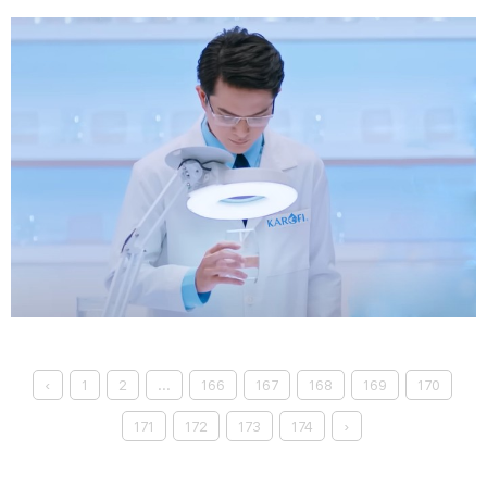
‹
1
2
...
166
167
168
169
170
171
172
173
174
›