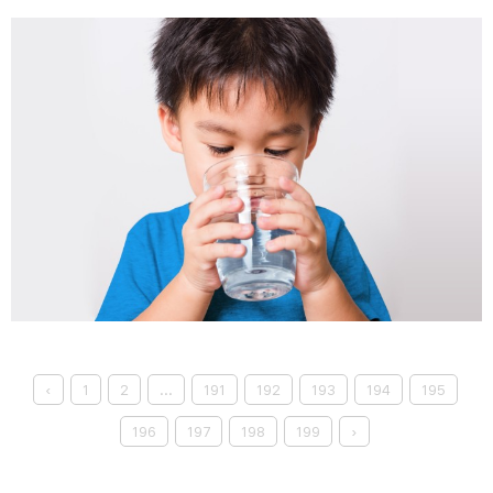
‹
1
2
...
191
192
193
194
195
196
197
198
199
›