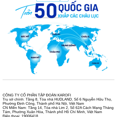
Công nghệ lọc Smax - 10 lõi lọc siêu mạnh
mẽ
Công nghệ AIoTec - Giám sát từ xa bằng
smartphone
Gấp đôi hàm lượng hydrogen - Dồi dào
khoáng chất
CÔNG TY CỔ PHẦN TẬP ĐOÀN KAROFI
Công nghệ chống tràn, kết hợp ngăn chứa đồ
Trụ sở chính: Tầng 8, Tòa nhà HUDLAND, Số 6 Nguyễn Hữu Thọ,
Phường Định Công, Thành phố Hà Nội, Việt Nam
tiện lợi
CN Miền Nam: Tầng 14, Tòa nhà Lim 2, Số 62A Cách Mạng Tháng
Tám, Phường Xuân Hòa, Thành phố Hồ Chí Minh, Việt Nam
Điện thoại: 19006418