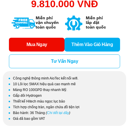
9.810.000 VNĐ
Miễn phí
Miễn phí
vận chuyển
lắp đặt
toàn quốc
toàn quốc
Mua Ngay
Thêm Vào Giỏ Hàng
Tư Vấn Ngay
Công nghệ thông minh AioTec kết nối wifi.
10 Lõi lọc SMAX hiệu quả cao mạnh mẽ
Màng RO 100GPD thay nhanh Mỹ.
Gấp đôi Hydrogen
Thiết kế Hitech màu ngọc lục bảo
Tích hợp chống tràn, ngăn chứa đồ tiện lợi
Bảo hành: 36 Tháng
(
Chi tiết tại đây
)
Giá đã bao gồm VAT