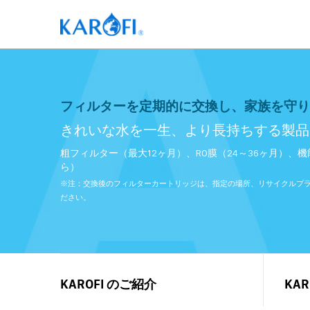
フィルターを定期的に交換し、家族を守り
きれいな水を一生、より長持ちする製品
粗フィルター（最大12ヶ月）、RO膜（24～36ヶ月）、
ら）
※注：交換後のフィルターカートリッジは、指定の場所、リサイクルプ
ださい。
KAROFI のご紹介
KAR