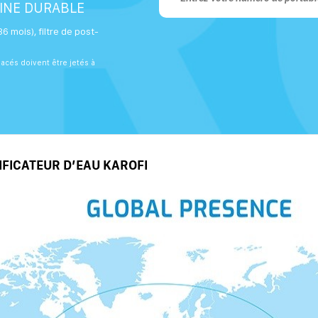
HINE DURABLE
6 mois), filtre de post-
lacés doivent être jetés à
IFICATEUR D’EAU KAROFI