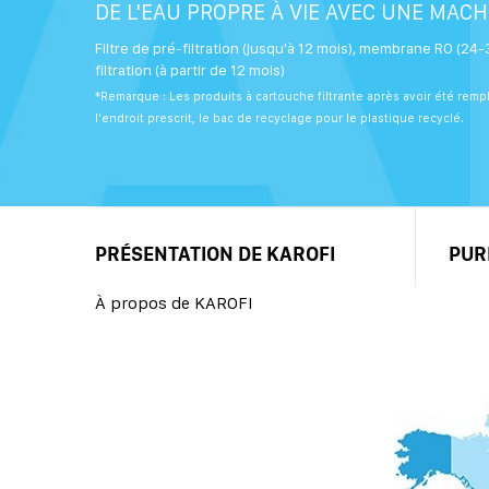
DE L'EAU PROPRE À VIE AVEC UNE MAC
Filtre de pré-filtration (jusqu'à 12 mois), membrane RO (24-3
filtration (à partir de 12 mois)
*Remarque : Les produits à cartouche filtrante après avoir été remp
l'endroit prescrit, le bac de recyclage pour le plastique recyclé.
PRÉSENTATION DE KAROFI
PUR
À propos de KAROFI