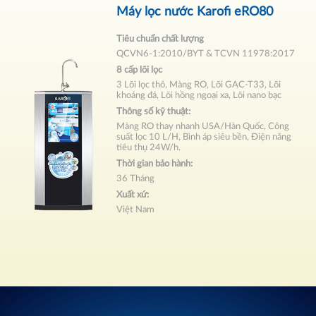
Máy lọc nước Karofi eRO80
Tiêu chuẩn chất lượng
QCVN6-1:2010/BYT & TCVN 11978:2017
8 cấp lõi lọc
3 Lõi lọc thô, Màng RO, Lõi GAC-T33, Lõi
khoáng đá, Lõi hồng ngoại xa, Lõi nano bạc
Thông số kỹ thuật:
Màng RO thay nhanh USA/Hàn Quốc, Công
suất lọc 10 L/H, Bình áp siêu bền, Điện năng
tiêu thụ 24W/h.
Thời gian bảo hành:
36 Tháng
Xuất xứ:
Việt Nam