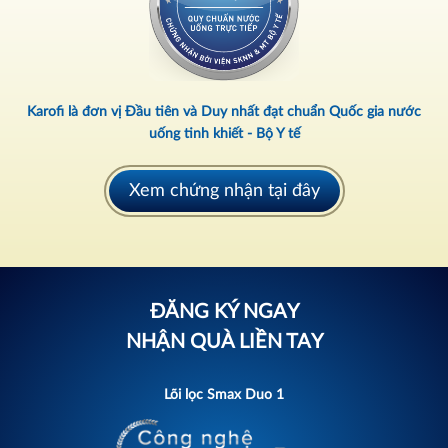
Karofi là đơn vị Đầu tiên và Duy nhất đạt chuẩn Quốc gia nước
uống tinh khiết - Bộ Y tế
Xem chứng nhận tại đây
ĐĂNG KÝ NGAY
NHẬN QUÀ LIỀN TAY
Lõi lọc Smax Duo 1